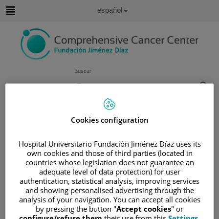
Saltar al contenido
Idioma
Español
Activo
Saltar
al
contenido
Buscar
Selector
de
Inicio
/
ÁREA DEL PACIENTE
idioma
Cookies configuration
/
SOBRE EL CÁNCER
/
INFORMACIÓN Y SOPORTE AL PACIENTE
Hospital Universitario Fundación Jiménez Díaz uses its
/
TIPOS DE CÁNCER
own cookies and those of third parties (located in
countries whose legislation does not guarantee an
/
ÁREA DE CÁNCER DE PULMÓN
adequate level of data protection) for user
/
DIAGNÓSTICO
authentication, statistical analysis, improving services
/
ESTADIFICACIÓN Y GRADACIÓN
and showing personalised advertising through the
analysis of your navigation. You can accept all cookies
Estadificación y gradación
by pressing the button "
Accept cookies
" or
configure/refuse them
their use from this
Settings
.