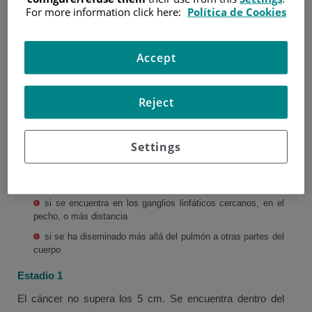
For more information click here:
Política de Cookies
La estatificación de un cáncer describe su tamaño y
posición, y si se ha extendido desde donde comenzó. El
conocimiento del estadio ayuda a los médicos a decidir el
Accept
mejor tratamiento.
Los médicos utilizan el mismo sistema de clasificación
Reject
para los cánceres de pulmón de células pequeñas y los
cánceres pulmón de células no pequeñas. Se ve:
Settings
tamaño del tumor
si se ha propagado en partes cercanas de pulmón, o en el
exterior del pulmón
si se encuentra en los ganglios linfáticos cercanos, en el
pecho, o más distancia
si se ha diseminado más allá del pulmón a otras partes del
cuerpo
Estadio 1
El cáncer no supera los 5 cm. Se encuentra dentro del