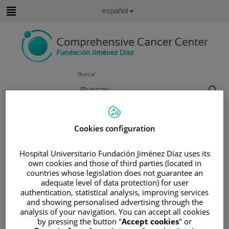
Saltar al contenido
Idioma
Español
Activo
Saltar
al
contenido
Buscar
Selector
de
Inicio
/
ÁREA DEL PACIENTE
idioma
Cookies configuration
/
SOBRE EL CÁNCER
/
INFORMACIÓN Y SOPORTE AL PACIENTE
Hospital Universitario Fundación Jiménez Díaz uses its
/
TIPOS DE CÁNCER
own cookies and those of third parties (located in
/
ÁREA DE CÁNCER DE PULMÓN
countries whose legislation does not guarantee an
adequate level of data protection) for user
/
TRATAMIENTO
/
CIRUGÍA
authentication, statistical analysis, improving services
Cirugía
and showing personalised advertising through the
analysis of your navigation. You can accept all cookies
by pressing the button "
Accept cookies
" or
La cirugía para el cáncer de pulmón consiste en extraer el