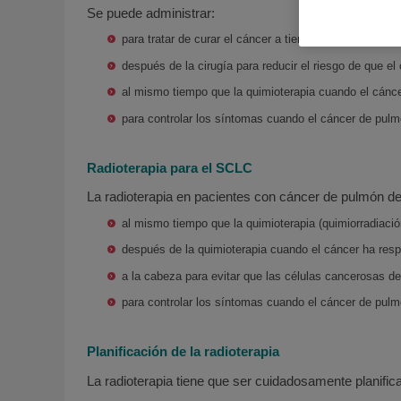
Se puede administrar:
para tratar de curar el cáncer a tiempo, si no se puede
después de la cirugía para reducir el riesgo de que el
al mismo tiempo que la quimioterapia cuando el cánce
para controlar los síntomas cuando el cáncer de pulmó
Radioterapia para el SCLC
La radioterapia en pacientes con cáncer de pulmón d
al mismo tiempo que la quimioterapia (quimiorradiaci
después de la quimioterapia cuando el cáncer ha resp
a la cabeza para evitar que las células cancerosas de
para controlar los síntomas cuando el cáncer de pulmó
Planificación de la radioterapia
La radioterapia tiene que ser cuidadosamente planific