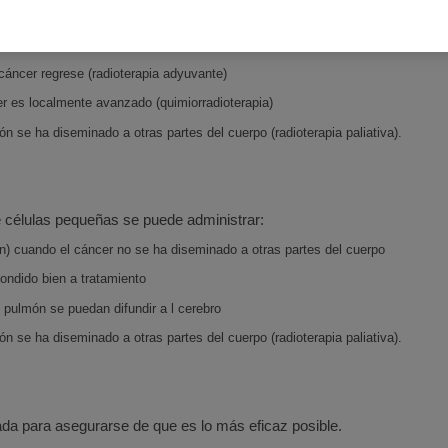
 tener una operación (radioterapia radical)
 cáncer regrese (radioterapia adyuvante)
r es localmente avanzado (quimiorradioterapia)
n se ha diseminado a otras partes del cuerpo (radioterapia paliativa).
e células pequeñas se puede administrar:
ón) cuando el cáncer no se ha diseminado a otras partes del cuerpo
ondido bien a tratamiento
 pulmón se puedan difundir a l cerebro
n se ha diseminado a otras partes del cuerpo (radioterapia paliativa).
ada para asegurarse de que es lo más eficaz posible.