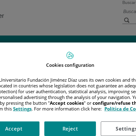
Buscar
a de
Instalaciones y
Investigación 
ios
tecnología
docencia
Cookies configuration
R
/
INFORMACIÓN Y SOPORTE AL PACIENTE
/
TIPOS DE CÁN
Universitario Fundación Jiménez Díaz uses its own cookies and th
located in countries whose legislation does not guarantee an adequ
tection) for user authentication, statistical analysis, improving s
rsonalised advertising through the analysis of your navigation. Y
 by pressing the button "
Accept cookies
" or
configure/refuse 
estruir las células cancerosas, mientras se hace el menor daño posibl
m this
Settings
. For more information click here:
Política de C
Accept
Reject
Setting
áncer de pulmón de células no pequeñas.