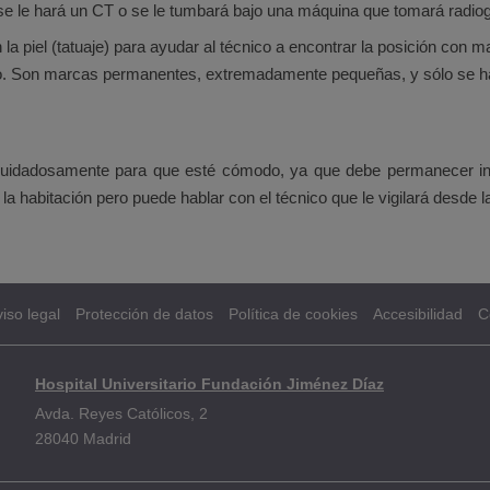
se le hará un CT o se le tumbará bajo una máquina que tomará radiogr
 piel (tatuaje) para ayudar al técnico a encontrar la posición con m
nto. Son marcas permanentes, extremadamente pequeñas, y sólo se h
cuidadosamente para que esté cómodo, ya que debe permanecer inmó
a habitación pero puede hablar con el técnico que le vigilará desde l
iso legal
Protección de datos
Política de cookies
Accesibilidad
C
Hospital Universitario Fundación Jiménez Díaz
Avda. Reyes Católicos, 2
28040 Madrid