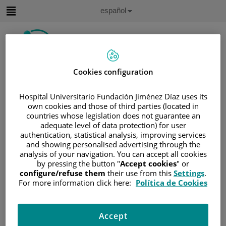
Saltar al contenido
Idioma
Español
Activo
Saltar
al
contenido
Cookies configuration
Buscar
Hospital Universitario Fundación Jiménez Díaz uses its
Selector
own cookies and those of third parties (located in
de
Inicio
/
ÁREA DEL PACIENTE
countries whose legislation does not guarantee an
idioma
adequate level of data protection) for user
/
SOBRE EL CÁNCER
authentication, statistical analysis, improving services
/
INFORMACIÓN Y SOPORTE AL PACIENTE
and showing personalised advertising through the
analysis of your navigation. You can accept all cookies
/
TIPOS DE CÁNCER
by pressing the button "
Accept cookies
" or
/
ÁREA DE CÁNCER UROGENITAL
configure/refuse them
their use from this
Settings
.
/
PRÓSTATA
/
TRATAMIENTO
For more information click here:
Política de Cookies
/
TERAPIA HORMONAL
Terapia hormonal
Accept