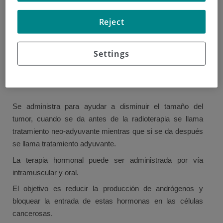
La terapia hormonal se suele dar a hombres con el tumor
Reject
de próstata localizado cuando:
No son candidatos a radioterapia o cirugía
Settings
Cuando están con radioterapia
Cuando el cáncer progresa mientras estaba en etapa de
vigilancia.
Se administra para ayudar a disminuir el tamaño del
tumor, cuando se da antes de la radioterapia se llama
tratamiento neo-adyuvante mientras que si se da después
se llama tratamiento adyuvante.
La terapia hormonal puede ser administrada por vía
intramuscular y oral.
El objetivo es reducir la producción de andrógenos y
bloquear la entrada de estas hormonas en las células
cancerosas.