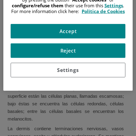
- Actúa como barrera para proteger el cuerpo de una
configure/refuse them
their use from this
Settings
.
lesión
For more information click here:
Política de Cookies
- Mantiene los fluidos y proteínas necesarias en el cuerpo
- Protege el cuerpo de los efectos nocivos de la radiación
Accept
ultravioleta
- Ayuda a controlar la temperatura del cuerpo
Reject
La piel se divide en dos capas principales. La capa
Settings
exterior es conocida como la epidermis, la capa interior es
la dermis.
La epidermis contiene tres tipos de células: en la
superficie están las células planas, llamadas escamosas;
bajo éstas se encuentra las células redondas, células
basales; entre las células basales se encuentran los
melanocitos.
La dermis contiene terminaciones nerviosas, vasos