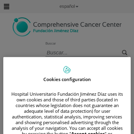
Saltar al contenido
Idioma
Español
Activo
Saltar
al
contenido
Buscar
Selector
de
Inicio
/
ÁREA DEL PACIENTE
idioma
/
SOBRE EL CÁNCER
Cookies configuration
/
INFORMACIÓN Y SOPORTE AL PACIENTE
/
TIPOS DE CÁNCER
/
ÁREA DE MELANOMA
Hospital Universitario Fundación Jiménez Díaz uses its
/
CÁNCER DE MELANOMA
/
LA PIEL
own cookies and those of third parties (located in
countries whose legislation does not guarantee an
La piel
adequate level of data protection) for user
authentication, statistical analysis, improving services
and showing personalised advertising through the
Las funciones de la piel son:
analysis of your navigation. You can accept all cookies
by pressing the button "
Accept cookies
" or