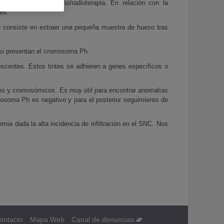
atamientos con quimio/radioterapia. En relación con la
nes.
e consiste en extraer una pequeña muestra de hueso tras
 si presentan el cromosoma Ph.
rescentes. Estos tintes se adhieren a genes específicos o
os y cromosómicos. Es muy útil para encontrar anomalías
osoma Ph es negativo y para el posterior seguimiento de
mia dada la alta incidencia de infiltración en el SNC. Nos
ontacto
Mapa Web
Canal de denuncias