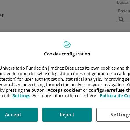
Buscar
a de
Instalaciones y
Investigación 
ios
tecnología
docencia
Cookies configuration
Universitario Fundación Jiménez Díaz uses its own cookies and th
R
/
INFORMACIÓN Y SOPORTE AL PACIENTE
/
TIPOS DE CÁN
located in countries whose legislation does not guarantee an adequ
LAL)
/
DIAGNÓSTICO DE LA LAL
tection) for user authentication, statistical analysis, improving s
rsonalised advertising through the analysis of your navigation. Y
 by pressing the button "
Accept cookies
" or
configure/refuse 
m this
Settings
. For more information click here:
Política de C
ndo en la analítica encontramos niveles altos de leucocitos y prese
a de los mencionados anteriormente, se debe de realizar pruebas 
Accept
Reject
Setting