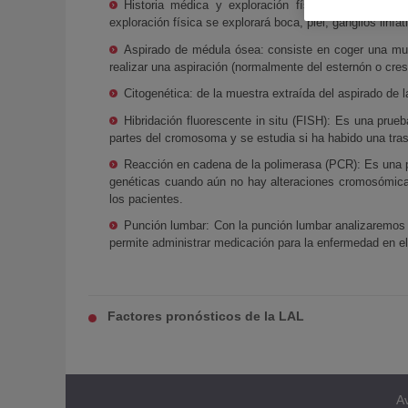
Historia médica y exploración física: antecedentes
exploración física se explorará boca, piel, ganglios lin
Aspirado de médula ósea: consiste en coger una mue
realizar una aspiración (normalmente del esternón o cres
Citogenética: de la muestra extraída del aspirado de
Hibridación fluorescente in situ (FISH): Es una prue
partes del cromosoma y se estudia si ha habido una tras
Reacción en cadena de la polimerasa (PCR): Es una 
genéticas cuando aún no hay alteraciones cromosómicas
los pacientes.
Punción lumbar: Con la punción lumbar analizaremos el
permite administrar medicación para la enfermedad en e
Factores pronósticos de la LAL
Av