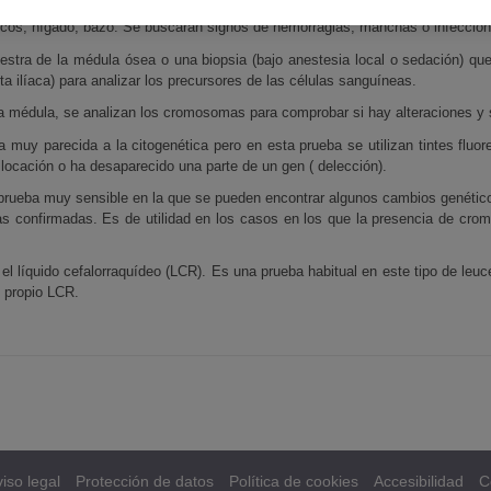
 médicos, hábito tabáquico, exposición a agentes químicos, anteriores tr
fáticos, hígado, bazo. Se buscarán signos de hemorragias, manchas o infeccio
stra de la médula ósea o una biopsia (bajo anestesia local o sedación) qu
ta ilíaca) para analizar los precursores de las células sanguíneas.
 la médula, se analizan los cromosomas para comprobar si hay alteraciones y
ba muy parecida a la citogenética pero en esta prueba se utilizan tintes fluo
locación o ha desaparecido una parte de un gen ( delección).
prueba muy sensible en la que se pueden encontrar algunos cambios genétic
 confirmadas. Es de utilidad en los casos en los que la presencia de crom
 líquido cefalorraquídeo (LCR). Es una prueba habitual en este tipo de leuce
l propio LCR.
iso legal
Protección de datos
Política de cookies
Accesibilidad
C