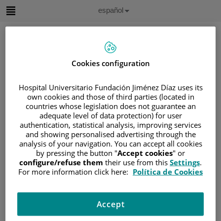
Saltar al contenido
Idioma
Español
Activo
Saltar
al
contenido
Cookies configuration
Buscar
Hospital Universitario Fundación Jiménez Díaz uses its
own cookies and those of third parties (located in
Selector
de
countries whose legislation does not guarantee an
Inicio
/
ÁREA DEL PACIENTE
idioma
adequate level of data protection) for user
/
SOBRE EL CÁNCER
authentication, statistical analysis, improving services
and showing personalised advertising through the
/
INFORMACIÓN Y SOPORTE AL PACIENTE
analysis of your navigation. You can accept all cookies
/
TIPOS DE CÁNCER
by pressing the button "
Accept cookies
" or
configure/refuse them
their use from this
Settings
.
/
ÁREA DE NEOPLASIAS HEMATOLÓGICAS
For more information click here:
Política de Cookies
/
LINFOMAS
/
LINFOMA NO HODGKIN
/
LEUCEMIA LINFOCÍTICA CRÓNICA (LLC)
/
TRATAMIENTO DE LA LLC
Accept