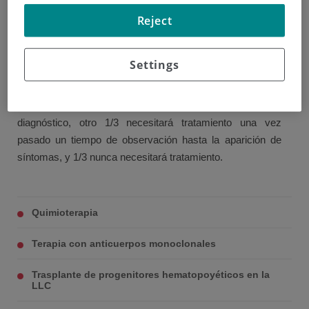
Tratamiento de la LLC
Reject
No todos los pacientes diagnosticados de LLC van a ser
tratados al diagnóstico, sino que el tratamiento va a
Settings
depender de la evolución de la enfermedad y de las
condiciones del paciente. Aproximadamente, 1/3 de los
pacientes necesitan tratamiento en el momento del
diagnóstico, otro 1/3 necesitará tratamiento una vez
pasado un tiempo de observación hasta la aparición de
síntomas, y 1/3 nunca necesitará tratamiento.
Quimioterapia
Terapia con anticuerpos monoclonales
Trasplante de progenitores hematopoyéticos en la
LLC