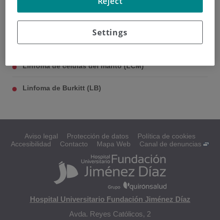
Reject
Settings
Linfomas células B difuso de células grandes
(LBDCG)
Linfoma de células del manto (LCM)
Linfoma de Burkitt (LB)
Aviso legal
Protección de datos
Política de cookies
Accesibilidad
Contacto
Mapa Web
Canal de denuncias
Hospital Universitario Fundación Jiménez Díaz
Avda. Reyes Católicos, 2