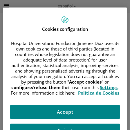
Saltar al contenido
Idioma
Español
Activo
Saltar
al
contenido
Cookies configuration
Buscar
Hospital Universitario Fundación Jiménez Díaz uses its
own cookies and those of third parties (located in
countries whose legislation does not guarantee an
Selector
adequate level of data protection) for user
de
authentication, statistical analysis, improving services
Inicio
/
ÁREA DEL PACIENTE
idioma
and showing personalised advertising through the
/
SOBRE EL CÁNCER
analysis of your navigation. You can accept all cookies
/
INFORMACIÓN Y SOPORTE AL PACIENTE
by pressing the button "
Accept cookies
" or
configure/refuse them
their use from this
Settings
.
/
TIPOS DE CÁNCER
For more information click here:
Política de Cookies
/
ÁREA DE NEOPLASIAS HEMATOLÓGICAS
/
LINFOMAS
/
LINFOMA NO HODGKIN
Accept
/
NEOPLASIAS DE CÉLULAS B
Neoplasias de células B