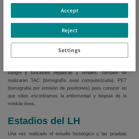
Para poder diagnosticar correctamente el LH es necesario
Accept
realizar una biopsia del ganglio afectado y debe de ser
analizada después por un patólogo. Después de la biopsia
Reject
puede que sienta la zona un poco dolorida y puede que
aparezca algún hematoma.
Una vez que se establece el diagnóstico histológico, se
Settings
realizarán pruebas complementarias para completar la
historia clínica como: exploración clínica, análisis de
sangre y funciones hepáticas y renales. También se
realizarán TAC (tomografía axial computerizada), PET
(tomografía por emisión de positrones) para conocer en
que sitios encontramos la enfermedad y biopsia de la
médula ósea.
Estadios del LH
Una vez realizado el estudio histológico y las pruebas