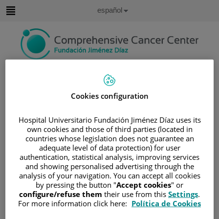
Saltar al contenido
Idioma
Español
Activo
Saltar
al
contenido
Buscar
Cookies configuration
Selector
de
Inicio
/
ÁREA DEL PACIENTE
idioma
Hospital Universitario Fundación Jiménez Díaz uses its
/
SOBRE EL CÁNCER
own cookies and those of third parties (located in
/
INFORMACIÓN Y SOPORTE AL PACIENTE
countries whose legislation does not guarantee an
adequate level of data protection) for user
/
TIPOS DE CÁNCER
authentication, statistical analysis, improving services
/
ÁREA DE NEOPLASIAS HEMATOLÓGICAS
and showing personalised advertising through the
analysis of your navigation. You can accept all cookies
/
LINFOMAS
/
LINFOMA DE HODGKIN
by pressing the button "
Accept cookies
" or
/
DIAGNÓSTICO Y ESTADIAJE DEL LH
configure/refuse them
their use from this
Settings
.
For more information click here:
Política de Cookies
Diagnóstico y estadiaje del LH