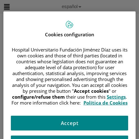
Saltar al contenido
Idioma
Español
Activo
Saltar
al
contenido
Cookies configuration
Buscar
Hospital Universitario Fundación Jiménez Díaz uses its
own cookies and those of third parties (located in
countries whose legislation does not guarantee an
Selector
de
adequate level of data protection) for user
Inicio
/
ÁREA DEL PACIENTE
idioma
authentication, statistical analysis, improving services
/
SOBRE EL CÁNCER
and showing personalised advertising through the
analysis of your navigation. You can accept all cookies
/
INFORMACIÓN Y SOPORTE AL PACIENTE
by pressing the button "
Accept cookies
" or
/
TIPOS DE CÁNCER
configure/refuse them
their use from this
Settings
.
For more information click here:
Política de Cookies
/
ÁREA DE NEOPLASIAS HEMATOLÓGICAS
/
LINFOMAS
/
LINFOMA DE HODGKIN
/
SIGNOS Y SÍNTOMAS
Accept
Signos y síntomas