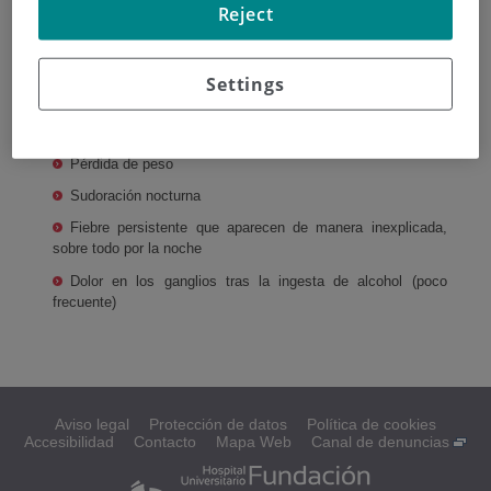
Reject
Crecimiento no doloroso de los ganglios del cuello y axila,
y de forma menos frecuente en los ganglios de la ingle.
Tos y dificultad respiratoria si el crecimiento ganglionar se
Settings
produce en el tórax.
Dolor abdominal o dolor en la espalda
Pérdida de peso
Sudoración nocturna
Fiebre persistente que aparecen de manera inexplicada,
sobre todo por la noche
Dolor en los ganglios tras la ingesta de alcohol (poco
frecuente)
Aviso legal
Protección de datos
Política de cookies
Accesibilidad
Contacto
Mapa Web
Canal de denuncias