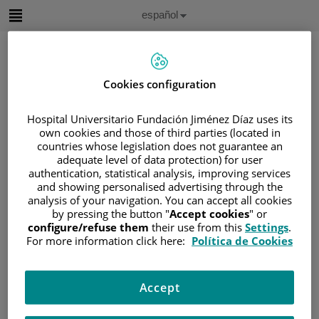
Saltar al contenido
Idioma
Español
Activo
Saltar
al
contenido
Cookies configuration
Buscar
Hospital Universitario Fundación Jiménez Díaz uses its
own cookies and those of third parties (located in
Selector
countries whose legislation does not guarantee an
de
adequate level of data protection) for user
Inicio
/
ÁREA DEL PACIENTE
idioma
authentication, statistical analysis, improving services
/
SOBRE EL CÁNCER
and showing personalised advertising through the
/
INFORMACIÓN Y SOPORTE AL PACIENTE
analysis of your navigation. You can accept all cookies
by pressing the button "
Accept cookies
" or
/
TIPOS DE CÁNCER
configure/refuse them
their use from this
Settings
.
/
ÁREA DE NEOPLASIAS HEMATOLÓGICAS
For more information click here:
Política de Cookies
/
MIELOMA MÚLTIPLE
/
DIAGNÓSTICO
Diagnóstico
Accept
Más del
10 %
de células plasmáticas monoclonales en el