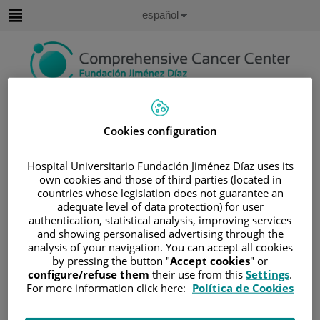
Saltar al contenido
Idioma
Español
Activo
Saltar
al
contenido
Buscar
Cookies configuration
Selector
de
Inicio
/
ÁREA DEL PACIENTE
idioma
Hospital Universitario Fundación Jiménez Díaz uses its
own cookies and those of third parties (located in
/
SOBRE EL CÁNCER
countries whose legislation does not guarantee an
/
INFORMACIÓN Y SOPORTE AL PACIENTE
adequate level of data protection) for user
/
TIPOS DE CÁNCER
authentication, statistical analysis, improving services
and showing personalised advertising through the
/
ÁREA DE NEOPLASIAS HEMATOLÓGICAS
analysis of your navigation. You can accept all cookies
/
MIELOMA MÚLTIPLE
/
SINTOMATOLOGÍA
by pressing the button "
Accept cookies
" or
configure/refuse them
their use from this
Settings
.
Sintomatología
For more information click here:
Política de Cookies
El Mieloma múltiple puede producir una amplia variedad