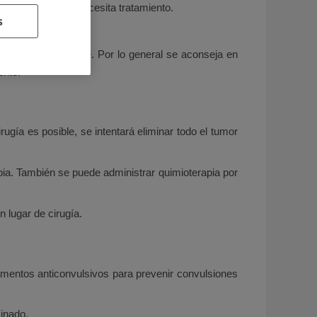
si hay cambios o necesita tratamiento.
s
 radioterapia.
e el cáncer regrese. Por lo general se aconseja en
ente.
ugía es posible, se intentará eliminar todo el tumor
apia. También se puede administrar quimioterapia por
 lugar de cirugía.
amentos anticonvulsivos para prevenir convulsiones
inado.