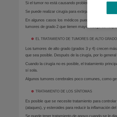
Si el tumor no está causando problemas, su médico le 
Se puede realizar cirugía para extirpar el tumor y si 
En algunos casos los médicos pueden aconsejar trata
tumores de grado 2 que tienen mayor riesgo de reapar
EL TRATAMIENTO DE TUMORES DE ALTO GRAD
Los tumores de alto grado (grados 3 y 4) crecen más r
que sea posible. Después de la cirugía, por lo general
Cuando la cirugía no es posible, el tratamiento princ
sí sola.
Algunos tumores cerebrales poco comunes, como germi
TRATAMIENTO DE LOS SÍNTOMAS
Es posible que se necesite tratamiento para controla
(ataques), y esteroides para reducir la inflamación del
Se puede tener tratamiento de apoyo cuando se le di