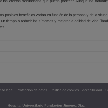
or los efectos secundarios que pueda padecer. Aunque los tratami
os posibles beneficios varían en función de la persona y de la situaci
te un tiempo o reducir los síntomas y mejorar la calidad de vida. Ta
tes.
iso legal
Protección de datos
Política de cookies
Accesibilidad
C
Hospital Universitario Fundación Jiménez Díaz