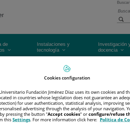
Buscar
a de
Instalaciones y
Investigación 
ios
tecnología
docencia
R
/
INFORMACIÓN Y SOPORTE AL PACIENTE
/
TIPOS DE CÁN
Cookies configuration
Universitario Fundación Jiménez Díaz uses its own cookies and th
located in countries whose legislation does not guarantee an adequ
 son la cirugía, la radioterapia y la quimioterapia. A veces se utiliz
tection) for user authentication, statistical analysis, improving s
rsonalised advertising through the analysis of your navigation. Y
grado del tumor. También depende de los síntomas que provoca.
 by pressing the button "
Accept cookies
" or
configure/refuse 
m this
Settings
. For more information click here:
Política de C
 BENIGNOS