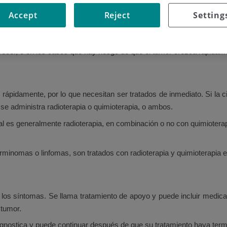
puede sugerir exploraciones periódicas y vigilancia. Para controlar 
Accept
Reject
Setting
no es posible o no se puede eliminar por completo se puede administrar
miento adicional después de la cirugía para reducir el riesgo de qu
ecer, o en los casos que hay riesgo de que el tumor crezca rápidam
O
ápidamente, por lo que necesitan ser tratados de inmediato. Si la cir
 se administra radioterapia o quimioterapia, o ambos.
ipal es generalmente radioterapia, en combinación o no con quimioter
nomas o linfomas, son tratados con radioterapia y quimioterapia en
r los síntomas. Se llama tratamiento de apoyo y puede incluir medic
 tumor.
agnostica y puede continuar después de que su tratamiento haya term