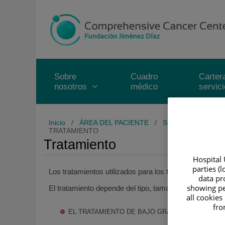
Saltar al contenido
Saltar
al
contenido
Sobre
Cuadro
Carter
nosotros
médico
servic
Inicio
/
ÁREA DEL PACIENTE
/
SOBRE EL CÁNCE
TRATAMIENTO
Tratamiento
Hospital 
parties (
Los tratamientos utilizados para los tumores cerebrales
data pro
showing pe
El tratamiento depende del tipo, tamaño, posición y 
all cookies
fro
EL TRATAMIENTO DE BAJO GRADO O TUMORES