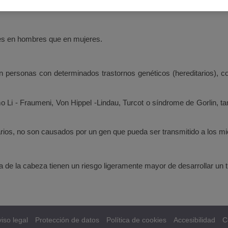
es en hombres que en mujeres.
ersonas con determinados trastornos genéticos (hereditarios), como
Li - Fraumeni, Von Hippel -Lindau, Turcot o síndrome de Gorlin, t
ios, no son causados ​​por un gen que pueda ser transmitido a los mi
a de la cabeza tienen un riesgo ligeramente mayor de desarrollar un t
iso legal
Protección de datos
Política de cookies
Accesibilidad
C