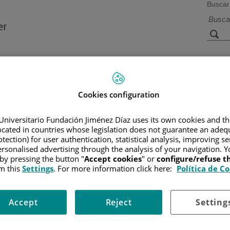
Buscar
a de
Instalaciones y
Investigación 
ios
tecnología
docencia
Cookies configuration
Universitario Fundación Jiménez Díaz uses its own cookies and th
R
/
INFORMACIÓN Y SOPORTE AL PACIENTE
/
TIPOS DE CÁN
located in countries whose legislation does not guarantee an adequ
DE RIESGO
tection) for user authentication, statistical analysis, improving s
rsonalised advertising through the analysis of your navigation. Y
 by pressing the button "
Accept cookies
" or
configure/refuse 
m this
Settings
. For more information click here:
Política de C
e pueden aumentar las posibilidades de desarrollo de un tumor cereb
ueden aumentar el riesgo.
Accept
Reject
Setting
ualquier edad, el riesgo aumenta a medida que se envejece. Sin 