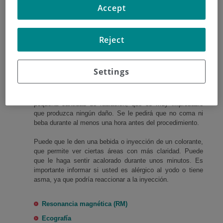
Accept
Análisis de sangre
para valorar niveles de lactato
deshidrogenasa (LDH)
Pruebas de imagen:
Reject
Radiografía
Tomografía computerizada (TAC):
Una tomografía
Settings
computerizada toma una serie de rayos X, que crea una
imagen 3D (tridimensional) del interior del cuerpo. Tarda
entre 10 a 30 minutos y es indoloro. Se utiliza una
pequeña cantidad de radiación, que es muy improbable
que produzca ningún daño. Se le pedirá que no coma ni
beba durante al menos una hora antes del procedimiento.
Puede que le den una bebida o inyección de un colorante,
que permite ver ciertas áreas con más claridad. Puede
que le haga sentir acalorado durante unos minutos. Es
importante informar si usted es alérgico al yodo o tiene
asma, ya que podría reaccionar a la inyección.
Resonancia magnética (RM)
Ecografía