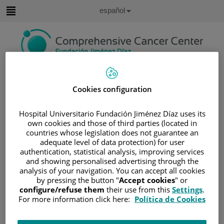
Saltar al contenido
Idioma
Español
Activo
Saltar
al
contenido
Buscar
Cookies configuration
Selector
de
Inicio
/
ÁREA DEL PACIENTE
Hospital Universitario Fundación Jiménez Díaz uses its
idioma
own cookies and those of third parties (located in
/
SOBRE EL CÁNCER
countries whose legislation does not guarantee an
/
INFORMACIÓN Y SOPORTE AL PACIENTE
adequate level of data protection) for user
authentication, statistical analysis, improving services
/
TIPOS DE CÁNCER
/
ÁREA DE SARCOMA
and showing personalised advertising through the
/
OSTEOSARCOMA
analysis of your navigation. You can accept all cookies
/
DIAGNÓSTICO DE LOS OSTEOSARCOMAS
by pressing the button "
Accept cookies
" or
configure/refuse them
their use from this
Settings
.
Diagnóstico de los osteosarcomas
For more information click here:
Política de Cookies
Antecedentes médicos y examen físico