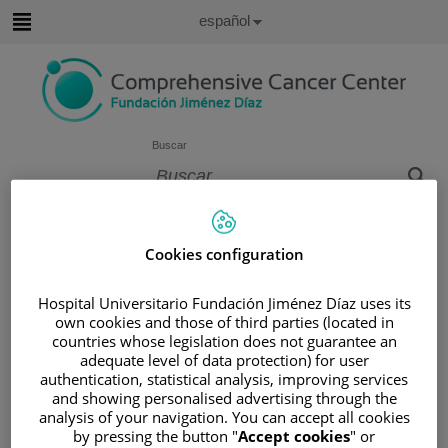
Saltar al contenido
Idioma
Español
Activo
Saltar
al
contenido
Buscar
Selector
de
Inicio
/
ÁREA DEL PACIENTE
idioma
/
SOBRE EL CÁNCER
Cookies configuration
/
INFORMACIÓN Y SOPORTE AL PACIENTE
Hospital Universitario Fundación Jiménez Díaz uses its
/
TIPOS DE CÁNCER
/
ÁREA DE SARCOMA
own cookies and those of third parties (located in
/
OSTEOSARCOMA
countries whose legislation does not guarantee an
/
ESTADIFICACIÓN DE LOS OSTEOSARCONAS
adequate level of data protection) for user
authentication, statistical analysis, improving services
Estadificación de los
and showing personalised advertising through the
analysis of your navigation. You can accept all cookies
osteosarconas
by pressing the button "
Accept cookies
" or