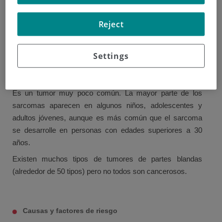
blandas (sarcoma de partes blandas), estos últimos
Reject
proceden de: músculos, nervios, tejido fibroso y adiposo.
La mayoría de los sarcomas de partes blandas se originan
en brazos y piernas aunque también pueden desarrollarse
Settings
en menor medida en: cabeza y cuello, estómago, útero y
el retroperitoneo (parte posterior de la cavidad abdominal).
Es un tumor muy poco común. La mayor parte de los
sarcomas aparecen en algunos niños, adolescentes y
adultos jóvenes, aunque es más común que el sarcoma
se desarrolle en personas con edades superiores a 30
años.
Existen muchos tipos de tumores de partes blandas
(alrededor de 50 tipos) pero no todos son cancerosos.
Causas y factores de riesgo