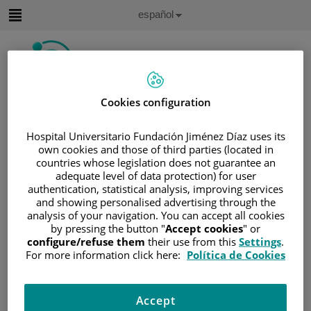
Saltar al contenido
Idioma
Español
Activo
Saltar
al
contenido
Cookies configuration
Buscar
Hospital Universitario Fundación Jiménez Díaz uses its
Selector
own cookies and those of third parties (located in
de
Inicio
/
ÁREA DEL PACIENTE
idioma
countries whose legislation does not guarantee an
/
SOBRE EL CÁNCER
adequate level of data protection) for user
authentication, statistical analysis, improving services
/
INFORMACIÓN Y SOPORTE AL PACIENTE
and showing personalised advertising through the
/
TIPOS DE CÁNCER
/
ÁREA DE SARCOMA
analysis of your navigation. You can accept all cookies
by pressing the button "
Accept cookies
" or
/
SARCOMA DE PARTES BLANDAS
configure/refuse them
their use from this
Settings
.
Sarcoma de partes blandas
For more information click here:
Política de Cookies
Los sarcomas son un tipo de cáncer que puede originarse
Accept
tanto en los huesos (osteosarcoma) como en las partes