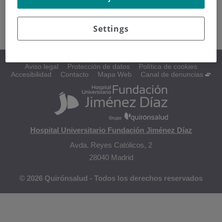
Las relaciones
Settings
Aviso legal
Protección de datos
Política de cookies
Accesibilidad
Contacto
Mapa Web
Canal de denuncias
Hospital Universitario Fundación Jiménez Díaz
Avda. Reyes Católicos, 2
28040 Madrid
© 2026 Quirónsalud - Todos los derechos reservados