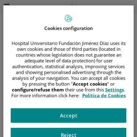
Saltar al contenido
Idioma
Español
Activo
Saltar
al
contenido
Cookies configuration
Hospital Universitario Fundación Jiménez Díaz uses its
Buscar
own cookies and those of third parties (located in
countries whose legislation does not guarantee an
adequate level of data protection) for user
Selector
de
authentication, statistical analysis, improving services
Inicio
/
ÁREA DEL PACIENTE
idioma
and showing personalised advertising through the
/
SOBRE EL CÁNCER
analysis of your navigation. You can accept all cookies
by pressing the button "
Accept cookies
" or
/
INFORMACIÓN Y SOPORTE AL PACIENTE
configure/refuse them
their use from this
Settings
.
/
VIVIR CON CÁNCER
For more information click here:
Política de Cookies
Vivir con cáncer
Accept
Reject
Cambios en la imagen corporal y apariencia