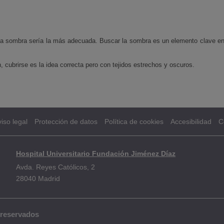
la sombra sería la más adecuada. Buscar la sombra es un elemento clave en l
 cubrirse es la idea correcta pero con tejidos estrechos y oscuros.
iso legal
Protección de datos
Política de cookies
Accesibilidad
C
Hospital Universitario Fundación Jiménez Díaz
Avda. Reyes Católicos, 2
28040 Madrid
 reservados