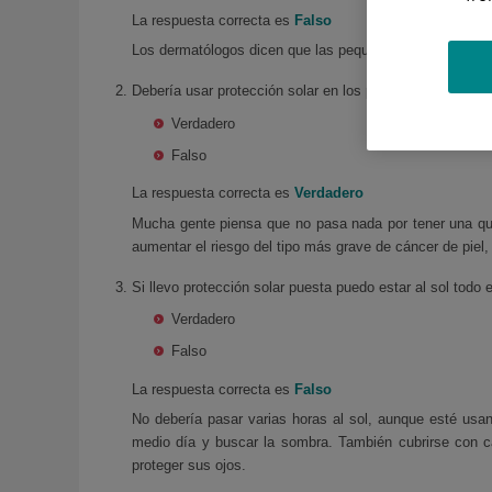
La respuesta correcta es
Falso
Los dermatólogos dicen que las pequeñas exposiciones al
Debería usar protección solar en los partidos de fútbol 
Verdadero
Falso
La respuesta correcta es
Verdadero
Mucha gente piensa que no pasa nada por tener una que
aumentar el riesgo del tipo más grave de cáncer de piel
Si llevo protección solar puesta puedo estar al sol todo 
Verdadero
Falso
La respuesta correcta es
Falso
No debería pasar varias horas al sol, aunque esté usand
medio día y buscar la sombra. También cubrirse con ca
proteger sus ojos.