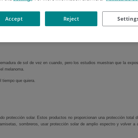
 sol durante todo el año pueden producir daños en personas con la piel clar
Accept
Reject
Setting
aunque solo vaya una o dos veces al año.
madura de sol de vez en cuando, pero los estudios muestran que la exposi
, el melanoma.
el tiempo que quiera.
o protección solar. Estos productos no proporcionan una protección total de 
misetas, sombreros, usar protección solar de amplio espectro y volver a a