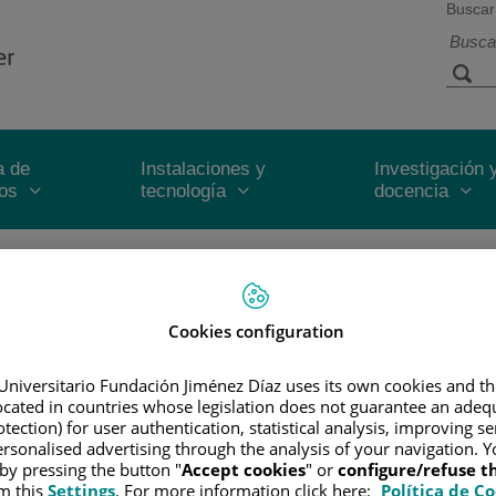
Buscar
a de
Instalaciones y
Investigación 
ios
tecnología
docencia
Inicio
/
ÁREA DEL PACIENTE
/
PORTAL DEL PAC
Cookies configuration
Se protege del sol cada día?
Universitario Fundación Jiménez Díaz uses its own cookies and th
located in countries whose legislation does not guarantee an adequ
trabajo, camino al trabajo, hobbies, vacaciones) no incluyen actividades al ai
tection) for user authentication, statistical analysis, improving s
rsonalised advertising through the analysis of your navigation. Y
 by pressing the button "
Accept cookies
" or
configure/refuse 
m this
Settings
. For more information click here:
Política de C