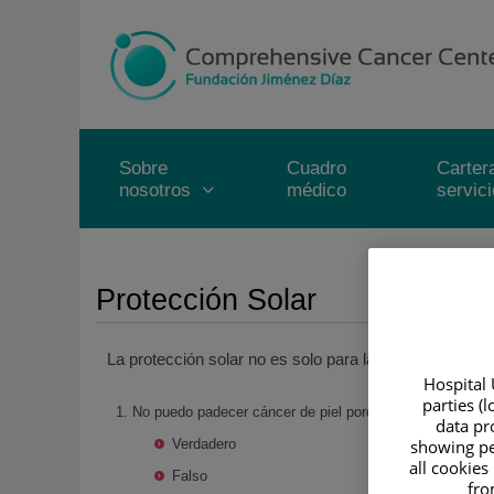
Saltar al contenido
Saltar
al
contenido
Sobre
Cuadro
Carter
nosotros
médico
servic
Protección Solar
La protección solar no es solo para las vacaciones.
¿
Hospital 
parties (
No puedo padecer cáncer de piel porque mi rutina normal (
data pro
Verdadero
showing pe
all cookies
Falso
fro