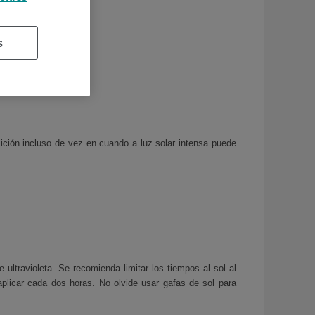
a.
s
ción incluso de vez en cuando a luz solar intensa puede
ultravioleta. Se recomienda limitar los tiempos al sol al
plicar cada dos horas. No olvide usar gafas de sol para