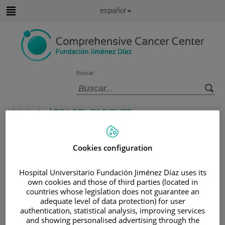
Saltar al contenido
Idioma
Español
Activo
Saltar
al
contenido
Buscar
Selector
de
Inicio
/
ÁREA DEL PACIENTE
idioma
/
PORTAL DEL PACIENTE
/
RECOMENDACIONES AL ALTA
Cookies configuration
Recomendaciones al alta
Hospital Universitario Fundación Jiménez Díaz uses its
own cookies and those of third parties (located in
RECOMENDACIONES AL ALTA DEL PACIENTE CON
countries whose legislation does not guarantee an
QUIMIOTERAPIA
adequate level of data protection) for user
authentication, statistical analysis, improving services
Efectos secundarios de la Quimioterapia:
and showing personalised advertising through the