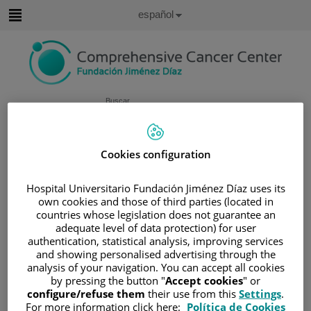
Saltar al contenido
Idioma
Español
Activo
Saltar
al
contenido
Buscar
Selector
de
Cookies configuration
Inicio
/
CARTERA DE SERVICIOS
idioma
/
UNIDADES DE APOYO
Hospital Universitario Fundación Jiménez Díaz uses its
/
UNIDAD DE IMAGEN RADIODIAGNÓSTICA
own cookies and those of third parties (located in
countries whose legislation does not guarantee an
Unidad de Imagen
adequate level of data protection) for user
Radiodiagnóstica
authentication, statistical analysis, improving services
and showing personalised advertising through the
analysis of your navigation. You can accept all cookies
El Departamento de Radiodiagnóstico del Hospital
by pressing the button "
Accept cookies
" or
Universitario Fundación Jiménez Díaz (FJD) representa
configure/refuse them
their use from this
Settings
.
For more information click here:
Política de Cookies
un pilar esencial en el diagnóstico y tratamiento integral de