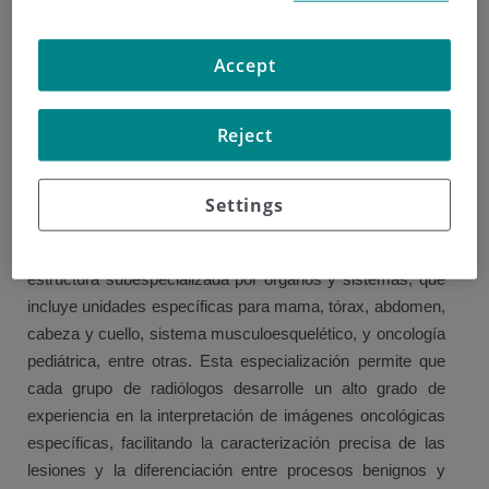
pacientes oncológicos dentro del centro. Gracias a la
incorporación de equipamiento de última generación,
Accept
como resonancia magnética de alta resolución 3T,
tomografía computarizada multidetector, y PET-TC, el
Reject
departamento garantiza una detección precoz y precisa de
las lesiones tumorales, lo que repercute directamente en
la mejora del pronóstico y la calidad de vida de los
Settings
pacientes.
La organización del departamento está basada en una
estructura subespecializada por órganos y sistemas, que
incluye unidades específicas para mama, tórax, abdomen,
cabeza y cuello, sistema musculoesquelético, y oncología
pediátrica, entre otras. Esta especialización permite que
cada grupo de radiólogos desarrolle un alto grado de
experiencia en la interpretación de imágenes oncológicas
específicas, facilitando la caracterización precisa de las
lesiones y la diferenciación entre procesos benignos y