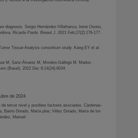
re diagnosis. Sergio Hernández-Villafranca, Irene Osorio,
órdova, Ricardo Pardo. Breast J. 2021 Feb;27(2):176-177.
 Tumor Tissue Analysis consortium study. Kang EY et al.
que M, Sanz-Álvarez M, Morales-Gallego M, Madoz-
cers (Basel). 2022 Dec 8;14(24):6034
tubre de 2024
 de tercer nivel y posibles factores asociados. Cárdenas-
a; Barrio Dorado, María pilar; Vélez Dorado, María de los
nández, Manuel.