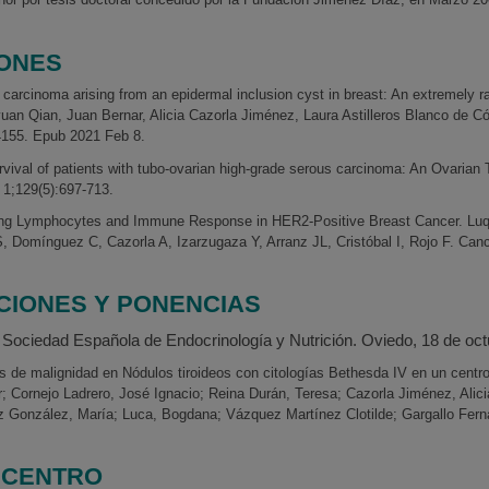
IONES
carcinoma arising from an epidermal inclusion cyst in breast: An extremely ra
yuan Qian, Juan Bernar, Alicia Cazorla Jiménez, Laura Astilleros Blanco de C
14155. Epub 2021 Feb 8.
ival of patients with tubo-ovarian high-grade serous carcinoma: An Ovarian
 1;129(5):697-713.
ating Lymphocytes and Immune Response in HER2-Positive Breast Cancer. Lu
, Domínguez C, Cazorla A, Izarzugaza Y, Arranz JL, Cristóbal I, Rojo F. Can
CIONES Y PONENCIAS
 Sociedad Española de Endocrinología y Nutrición. Oviedo, 18 de oc
s de malignidad en Nódulos tiroideos con citologías Bethesda IV en un centro
r; Cornejo Ladrero, José Ignacio; Reina Durán, Teresa; Cazorla Jiménez, Alici
z González, María; Luca, Bogdana; Vázquez Martínez Clotilde; Gargallo Fer
/ CENTRO