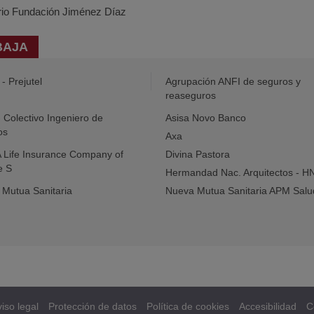
ario Fundación Jiménez Díaz
BAJA
- Prejutel
Agrupación ANFI de seguros y
reaseguros
- Colectivo Ingeniero de
Asisa Novo Banco
os
Axa
Life Insurance Company of
Divina Pastora
e S
Hermandad Nac. Arquitectos - H
Mutua Sanitaria
Nueva Mutua Sanitaria APM Salu
iso legal
Protección de datos
Política de cookies
Accesibilidad
C