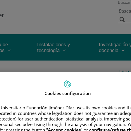
Buscar
a de
Instalaciones y
Investigación 
ios
tecnología
docencia
Inicio
Cookies configuration
N
Medicina y Cirugía en 1998
Universitario Fundación Jiménez Díaz uses its own cookies and th
located in countries whose legislation does not guarantee an adequ
n Anatomía patológica via MIR en 2003
tection) for user authentication, statistical analysis, improving s
icina Anatomía Patológica en octubre 2004
rsonalised advertising through the analysis of your navigation. Y
 by pressing the button "
Accept cookies
" or
configure/refuse 