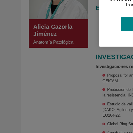
fro
EXPERIENC
Julio 1999-jun
Jiménez Díaz.
Alicia Cazorla
Enero 2004-Dic
Jiménez
Enero de 2005:
Anatomía Patológica
INVESTIGA
Investigaciones re
Proposal for 
GEICAM.
Predicción de 
la resistencia. 
Estudio de val
(DAKO, Agilent) 
EO164-22.
Global Ring St
Arquitectura 