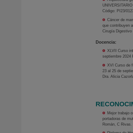
UNIVERSITARIO 
Código: PI23/012
Cáncer de mama
que contribuyen a
Cirugía Digesti
Docencia:
XLVII Curso in
septiembre 2024 
XVI Curso de f
23 al 25 de septi
Dra. Alicia Cazor
RECONOCIM
Mejor trabajo 
portadoras de mu
Román, C Rivas.
Diploma de Hon