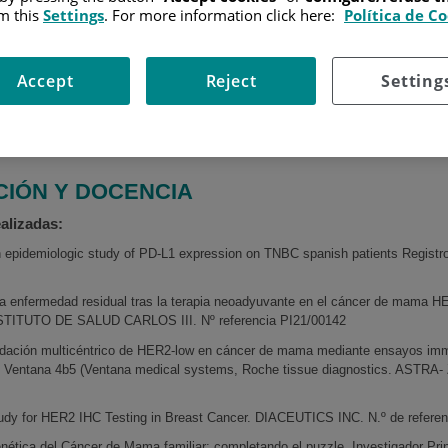
m this
Settings
. For more information click here:
Política de C
IA
io 2003: Residente del Departamento de Anatomía Patológica según programa
Accept
Reject
Setting
iembre2004: Becaria de Investigación por Fundación Conchita Rábago en De
 Médico adjunto especialista en el Departamento de Anatomía Patológica e
CIÓN Y DOCENCIA
alizadas:
an epidemiologic study of PD-L1 expression on TNBC spanish patients Reg
la enfermedad residual tras la terapia neoadyuvante en el cáncer de mama HER
INSTITUTO DE SALUD CARLOS III. Nº referencia PI21/00142
idación multicéntrico de HER2-low en cáncer de mama mediante ensayos imm
y Ventana 4b5 (Ventana medical systems, Roche tissue diagnostics. AST
udy for HER2 IHC Testing in Breast Cancer. DIACEUTICS INC. N.º de referen
genética del Cáncer de Mama familiar: completando el puzzle. Investigad