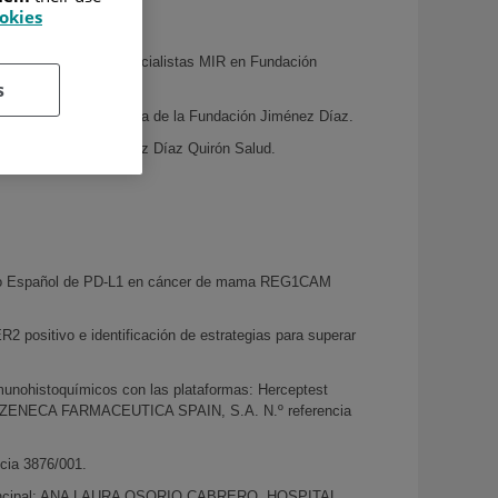
ookies
 de formación de especialistas MIR en Fundación
s
p. Anatomía Patológica de la Fundación Jiménez Díaz.
n HU Fundación Jiménez Díaz Quirón Salud.
istro Español de PD-L1 en cáncer de mama REG1CAM
2 positivo e identificación de estrategias para superar
unohistoquímicos con las plataformas: Herceptest
RA- ZENECA FARMACEUTICA SPAIN, S.A. N.º referencia
cia 3876/001.
or Principal: ANA LAURA OSORIO CABRERO. HOSPITAL