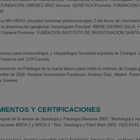
FUNDACIÓN JIMÉNEZ DÍAZ Servicio: GENÉTICA Promotor: FUNDACION
35
 HR+/HER2- (receptor hormonal positivo/receptor 2 del factor de crecimient
 la diseminación ganglionar. Investigador Principal: IRENE OSORIO SILLA. Ho
vo / General Promotor: FUNDACION INSTITUTO DE INVESTIGACION SANITAR
tensivo para citotecnólogos y citopatólogos Sociedad española de Citología. 
Ponencia oral: LCR Cazorla
ormación en Patología de la mama básico para médicos internos de Cirugía gen
embre de 2024. Hospital Universitario Fundación Jiménez Díaz, Madrid. Ponen
la Jiménez
IENTOS Y CERTIFICACIONES
original de la revista de Senología y Patología Mamaria 2003: "Morfología e 
taciones BRCA-1 y BRCA-2." Rev. Senología y Patol Mam 2002; 15(2):53-63. 
or por tesis doctoral concedido por la Fundación Jiménez Díaz, en Marzo 200