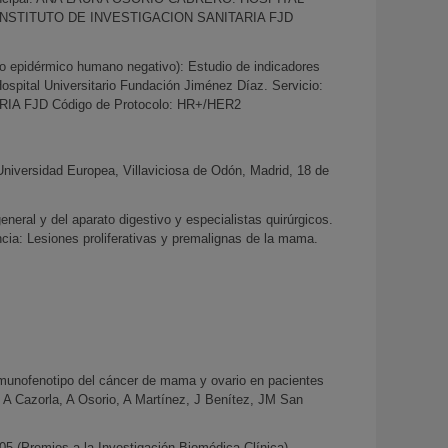
 INSTITUTO DE INVESTIGACION SANITARIA FJD
o epidérmico humano negativo): Estudio de indicadores
spital Universitario Fundación Jiménez Díaz. Servicio:
IA FJD Código de Protocolo: HR+/HER2
Universidad Europea, Villaviciosa de Odón, Madrid, 18 de
eral y del aparato digestivo y especialistas quirúrgicos.
cia: Lesiones proliferativas y premalignas de la mama.
Inmunofenotipo del cáncer de mama y ovario en pacientes
A Cazorla, A Osorio, A Martínez, J Benítez, JM San
5 (Premios a la Investigación Biomédica Clínica).