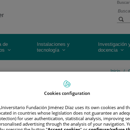
Buscar
a de
Instalaciones y
Investigación 
ios
tecnología
docencia
Inicio
/
Cookies configuration
N
ina en la Universidad Complutense - Madrid (2009 - 2015)
Universitario Fundación Jiménez Díaz uses its own cookies and th
located in countries whose legislation does not guarantee an adequ
ica y profesionalismo médico en la Universidad de Alcalá – Madrid (2015 - 20
tection) for user authentication, statistical analysis, improving s
n Hematología y Hemoterapia en Hospital General Universitario Gregorio Mar
rsonalised advertising through the analysis of your navigation. Y
 by pressing the button "
Accept cookies
" or
configure/refuse 
plante de progenitores hematopoyéticos – Inmunoterapia y terapia celular en l