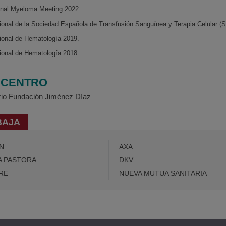
ional Myeloma Meeting 2022
onal de la Sociedad Española de Transfusión Sanguínea y Terapia Celular (
ional de Hematología 2019.
ional de Hematología 2018.
/ CENTRO
ario Fundación Jiménez Díaz
BAJA
N
AXA
A PASTORA
DKV
RE
NUEVA MUTUA SANITARIA