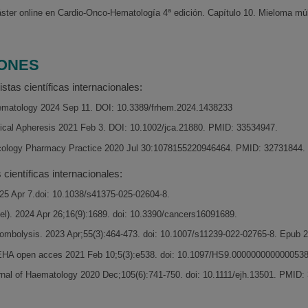
ster online en Cardio-Onco-Hematología 4ª edición. Capítulo 10. Mieloma múlt
IONES
stas científicas internacionales:
Hematology 2024 Sep 11. DOI: 10.3389/frhem.2024.1438233
inical Apheresis 2021 Feb 3. DOI: 10.1002/jca.21880. PMID: 33534947.
ncology Pharmacy Practice 2020 Jul 30:1078155220946464. PMID: 32731844.
 científicas internacionales:
25 Apr 7.doi: 10.1038/s41375-025-02604-8.
el). 2024 Apr 26;16(9):1689. doi: 10.3390/cancers16091689.
ombolysis. 2023 Apr;55(3):464-473. doi: 10.1007/s11239-022-02765-8. Epub 
HA open acces 2021 Feb 10;5(3):e538. doi: 10.1097/HS9.000000000000053
nal of Haematology 2020 Dec;105(6):741-750. doi: 10.1111/ejh.13501. PMID: