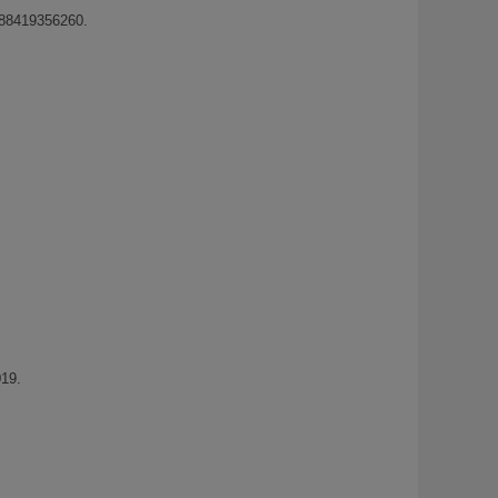
788419356260.
019.