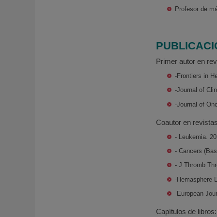
Profesor de má
PUBLICAC
Primer autor en revi
-Frontiers in 
-Journal of Cl
-Journal of O
Coautor en revistas
- Leukemia. 20
- Cancers (Bas
- J Thromb Thr
-Hemasphere E
-European Jour
Capítulos de libros: