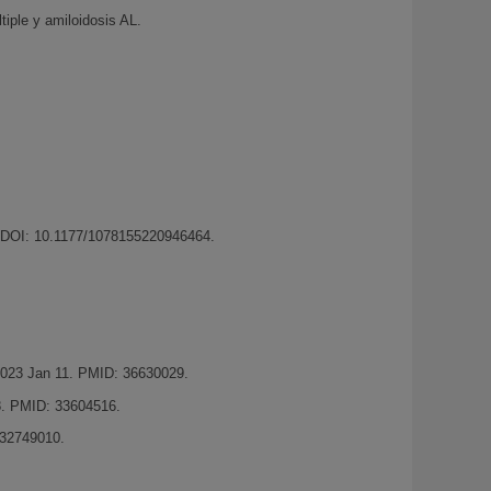
iple y amiloidosis AL.
 DOI: 10.1177/1078155220946464.
2023 Jan 11. PMID: 36630029.
8. PMID: 33604516.
 32749010.