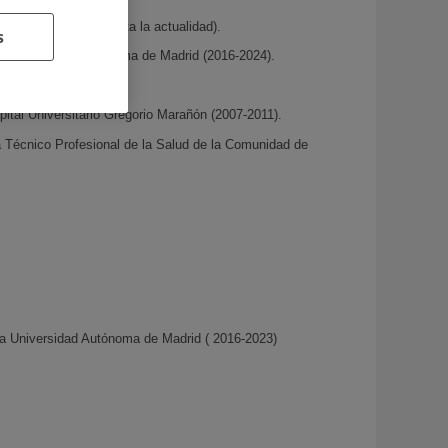
énez Díaz ( 2011 hasta la actualidad).
s
la Universidad Autónoma de Madrid (2016-2024).
011)
tal Universitario Gregorio Marañón (2007-2011).
a Técnico Profesional de la Salud de la Comunidad de
la Universidad Autónoma de Madrid ( 2016-2023)