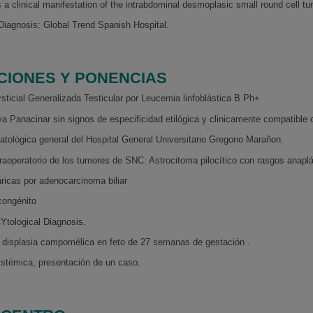
 a clinical manifestation of the intrabdominal desmoplasic small round cell t
Diagnosis: Global Trend Spanish Hospital.
CIONES Y PONENCIAS
tersticial Generalizada Testicular por Leucemia linfoblástica B Ph+
a Panacinar sin signos de especificidad etilógica y clinicamente compatible c
tológica general del Hospital General Universitario Gregorio Marañon.
traoperatorio de los tumores de SNC: Astrocitoma pilocítico con rasgos anapl
ricas por adenocarcinoma biliar
congénito
tological Diagnosis.
 displasia campomélica en feto de 27 semanas de gestación .
istémica, presentación de un caso.