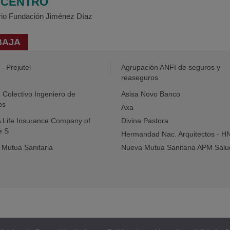
/ CENTRO
ario Fundación Jiménez Díaz
BAJA
- Prejutel
Agrupación ANFI de seguros y
reaseguros
- Colectivo Ingeniero de
Asisa Novo Banco
os
Axa
Life Insurance Company of
Divina Pastora
e S
Hermandad Nac. Arquitectos - H
Mutua Sanitaria
Nueva Mutua Sanitaria APM Salu