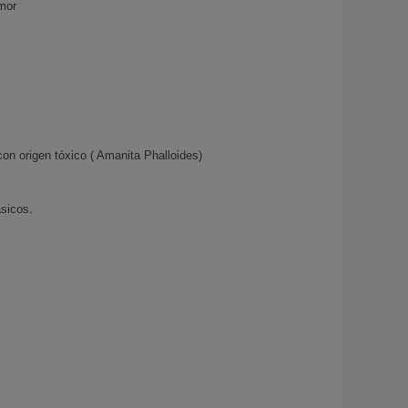
umor
on origen tóxico ( Amanita Phalloides)
ásicos.