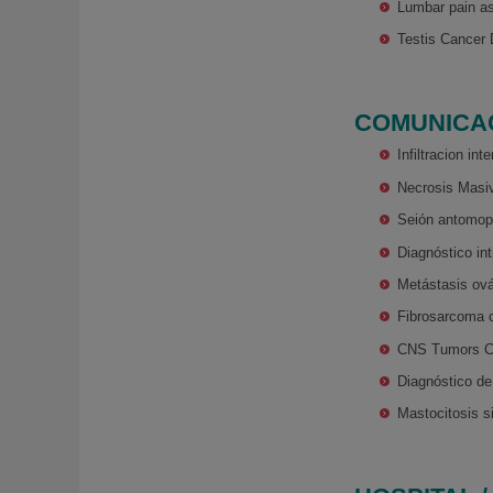
Lumbar pain as
Testis Cancer 
COMUNICA
Infiltracion in
Necrosis Masiv
Seión antomopa
Diagnóstico in
Metástasis ová
Fibrosarcoma 
CNS Tumors CY
Diagnóstico de
Mastocitosis s