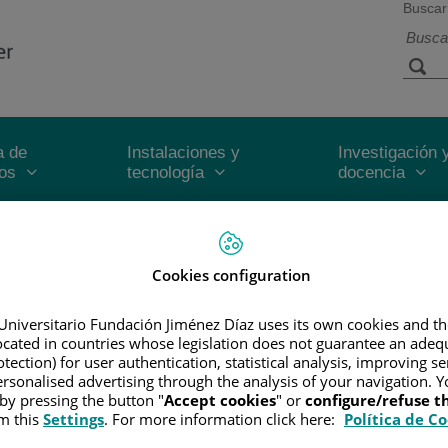
Buscar
a de
Instalaciones y
Investigación 
ios
tecnología
docencia
Inicio
Cookies configuration
Universitario Fundación Jiménez Díaz uses its own cookies and th
N
located in countries whose legislation does not guarantee an adequ
Medicina y Cirugía por la Universidad Autónoma de Madrid.
tection) for user authentication, statistical analysis, improving s
rsonalised advertising through the analysis of your navigation. Y
n Anatomía patológica Hospital Universitario Gregorio Marañón de Madrid
 by pressing the button "
Accept cookies
" or
configure/refuse 
m this
Settings
. For more information click here:
Política de C
IA