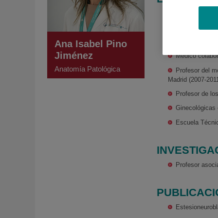
Médico adjunto
Profesor asoci
Formación MIR 
Ana Isabel Pino
Jiménez
Médico colabor
Anatomía Patológica
Profesor del m
Madrid (2007-201
Profesor de lo
Ginecológicas 
Escuela Técnic
INVESTIGA
Profesor asoci
PUBLICAC
Estesioneurob