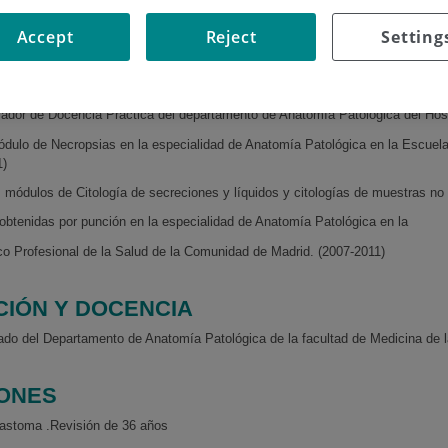
 del servicio de Anatomía Patológica del Hospital Universitario Fundación Jim
Accept
Reject
Setting
ado del departamento de Anatomía Patológica de la facultad de Medicina de 
en Anatomía Patológica del Hospital Universitario Gregorio Marañón (2007-2
ador de Docencia Práctica del departamento de Anatomía Patológica del Hospi
ódulo de Necropsias en la especialidad de Anatomía Patológica en la Escuel
1)
s módulos de Citología de secreciones y líquidos y citologías de muestras no
obtenidas por punción en la especialidad de Anatomía Patológica en la
o Profesional de la Salud de la Comunidad de Madrid. (2007-2011)
CIÓN Y DOCENCIA
ado del Departamento de Anatomía Patológica de la facultad de Medicina de 
IONES
lastoma .Revisión de 36 años