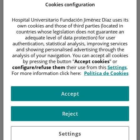
Máster en Biomedicina Molecular, Universidad Autónoma
Cookies configuration
de Madrid (2008-09)
Licenciada en Bioquímica, Universidad de Salamanca
Hospital Universitario Fundación Jiménez Díaz uses its
(2006-09)
own cookies and those of third parties (located in
Licenciada en Biología, Universidad de Salamanca (2003-
countries whose legislation does not guarantee an
08)
adequate level of data protection) for user
authentication, statistical analysis, improving services
and showing personalised advertising through the
EXPERIENCIA
analysis of your navigation. You can accept all cookies
by pressing the button "
Accept cookies
" or
Sep 2023 – Mar 2024. Lecturer y Jefa de Grupo, Centre for
configure/refuse them
their use from this
Settings
.
Haemato-Oncology, Barts Cancer Institute (BCI), Queen Mary
For more information click here:
Política de Cookies
University of London (QMUL) (London, United Kingdom (UK))
Oct 2017 – Sep 2023. Investigadora postdoctoral senior,
Centre for Genomics and Computational Biology, BCI, QMUL
Accept
(London, UK)
Aug 2015 – Oct 2017. Investigadora postdoctoral, Blizard
Institute, QMUL (London, UK)
Reject
Sept 2009 - Jan 2015. Estudiante de doctorado, Grupo de
Citogenética, CNIO (Madrid, Spain).
Settings