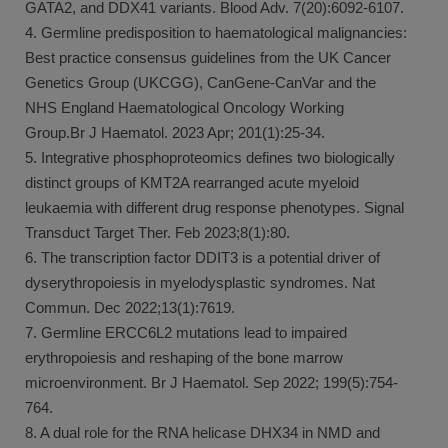
GATA2, and DDX41 variants. Blood Adv. 7(20):6092-6107.
4. Germline predisposition to haematological malignancies:
Best practice consensus guidelines from the UK Cancer
Genetics Group (UKCGG), CanGene-CanVar and the
NHS England Haematological Oncology Working
Group.Br J Haematol. 2023 Apr; 201(1):25-34.
5. Integrative phosphoproteomics defines two biologically
distinct groups of KMT2A rearranged acute myeloid
leukaemia with different drug response phenotypes. Signal
Transduct Target Ther. Feb 2023;8(1):80.
6. The transcription factor DDIT3 is a potential driver of
dyserythropoiesis in myelodysplastic syndromes. Nat
Commun. Dec 2022;13(1):7619.
7. Germline ERCC6L2 mutations lead to impaired
erythropoiesis and reshaping of the bone marrow
microenvironment. Br J Haematol. Sep 2022; 199(5):754-
764.
8. A dual role for the RNA helicase DHX34 in NMD and