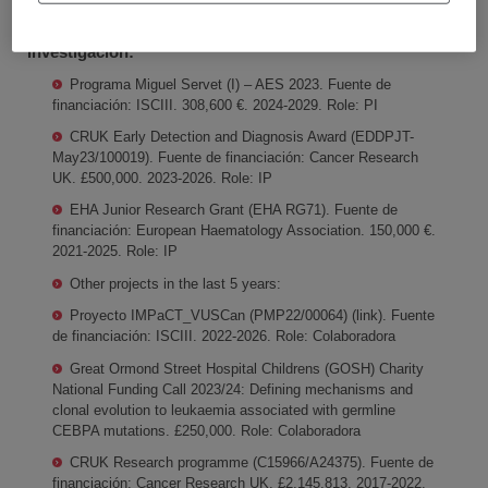
INVESTIGACIÓN Y DOCENCIA
Investigación:
Programa Miguel Servet (I) – AES 2023. Fuente de
financiación: ISCIII. 308,600 €. 2024-2029. Role: PI
CRUK Early Detection and Diagnosis Award (EDDPJT-
May23/100019). Fuente de financiación: Cancer Research
UK. £500,000. 2023-2026. Role: IP
EHA Junior Research Grant (EHA RG71). Fuente de
financiación: European Haematology Association. 150,000 €.
2021-2025. Role: IP
Other projects in the last 5 years:
Proyecto IMPaCT_VUSCan (PMP22/00064) (link). Fuente
de financiación: ISCIII. 2022-2026. Role: Colaboradora
Great Ormond Street Hospital Childrens (GOSH) Charity
National Funding Call 2023/24: Defining mechanisms and
clonal evolution to leukaemia associated with germline
CEBPA mutations. £250,000. Role: Colaboradora
CRUK Research programme (C15966/A24375). Fuente de
financiación: Cancer Research UK. £2,145,813. 2017-2022.