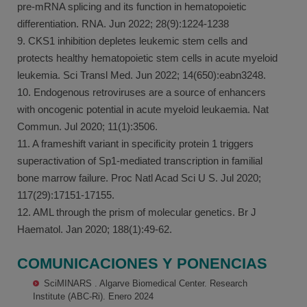
pre-mRNA splicing and its function in hematopoietic
differentiation. RNA. Jun 2022; 28(9):1224-1238
9. CKS1 inhibition depletes leukemic stem cells and
protects healthy hematopoietic stem cells in acute myeloid
leukemia. Sci Transl Med. Jun 2022; 14(650):eabn3248.
10. Endogenous retroviruses are a source of enhancers
with oncogenic potential in acute myeloid leukaemia. Nat
Commun. Jul 2020; 11(1):3506.
11. A frameshift variant in specificity protein 1 triggers
superactivation of Sp1-mediated transcription in familial
bone marrow failure. Proc Natl Acad Sci U S. Jul 2020;
117(29):17151-17155.
12. AML through the prism of molecular genetics. Br J
Haematol. Jan 2020; 188(1):49-62.
COMUNICACIONES Y PONENCIAS
SciMINARS . Algarve Biomedical Center. Research
Institute (ABC-Ri). Enero 2024