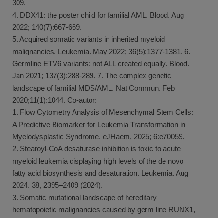
309.
4. DDX41: the poster child for familial AML. Blood. Aug
2022; 140(7):667-669.
5. Acquired somatic variants in inherited myeloid
malignancies. Leukemia. May 2022; 36(5):1377-1381. 6.
Germline ETV6 variants: not ALL created equally. Blood.
Jan 2021; 137(3):288-289. 7. The complex genetic
landscape of familial MDS/AML. Nat Commun. Feb
2020;11(1):1044. Co-autor:
1. Flow Cytometry Analysis of Mesenchymal Stem Cells:
A Predictive Biomarker for Leukemia Transformation in
Myelodysplastic Syndrome. eJHaem, 2025; 6:e70059.
2. Stearoyl-CoA desaturase inhibition is toxic to acute
myeloid leukemia displaying high levels of the de novo
fatty acid biosynthesis and desaturation. Leukemia. Aug
2024. 38, 2395–2409 (2024).
3. Somatic mutational landscape of hereditary
hematopoietic malignancies caused by germ line RUNX1,