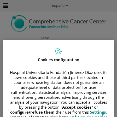
Saltar al contenido
Idioma
Español
Activo
Saltar
al
contenido
Buscar
Selector
de
Inicio
/
CUADRO MÉDICO
Cookies configuration
idioma
/
ANA SUAREZ GAUTHIER
Hospital Universitario Fundación Jiménez Díaz uses its
Ana Suarez Gauthier
own cookies and those of third parties (located in
countries whose legislation does not guarantee an
adequate level of data protection) for user
TITULACIÓN
authentication, statistical analysis, improving services
and showing personalised advertising through the
Médico adjunto de
analysis of your navigation. You can accept all cookies
Anatomía Patológica.
by pressing the button "
Accept cookies
" or
Doctorado en Medicina,
configure/refuse them
their use from this
Settings
.
sobresaliente Cum Laude.
For more information click here:
Política de Cookies