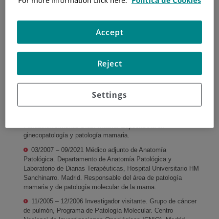
Universidad Complutense,
Madrid (2008).
Licenciatura en
Accept
Medicina y Cirugía.
Universidad de Santiago
Ana Suarez
de Compostela (1993-
Gauthier
Reject
1999).
Anatomía Patológica
EXPERIENCIA
Settings
10/2021 – presente Médico adjunto de Anatomía
Patológica. Departamento de Anatomía Patológica,
Fundación Jimenez Díaz. Madrid. Especialista en
ginecopatología y patología mamaria.
03/2007 – 09/2021 Médico adjunto de Anatomía
Patológica. Departamento de Anatomía Patológica y
Laboratorio de Dianas Terapéuticas, Hospital Universitario HM
Sanchinarro. Madrid. Responsable del área de patología
mamaria y de patología molecular de la mama.
11/2005 – 12/2006 Investigador visitante. Grupo de cáncer
de pulmón, Programa de Patología Molecular. Centro