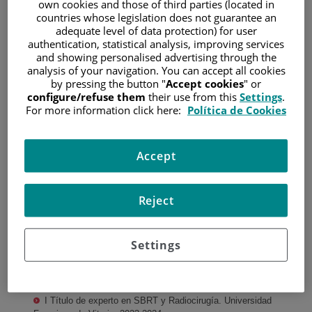
own cookies and those of third parties (located in
Máster Propio en
countries whose legislation does not guarantee an
Medicina Clínica.
adequate level of data protection) for user
Universidad Camilo José
authentication, statistical analysis, improving services
Cela. 2018.
and showing personalised advertising through the
Especialidad Médica en
analysis of your navigation. You can accept all cookies
Carlos Camacho
Oncología Radioterápica.
by pressing the button "
Accept cookies
" or
Fuentes
2018-2022.
configure/refuse them
their use from this
Settings
.
Oncología Radioterápica
For more information click here:
Política de Cookies
Capacitación como
supervisor de
instalaciones radiactivas
en el campo específico de radioterapia. Asesoría y Control en
Accept
Protección Radiológica, S.L. 2020.
Máster Internacional de Oncología Clínica. Universidad
Reject
Francisco de Vitoria. 2018-2020.
Máster Internacional de Oncología Radioterápica
avanzada. Oncología Intervencionista. Universidad Francisco
Settings
de Vitoria. 2020-2021.
Curso Experto en Nutrición Clínica. Universidad Europea.
2022.
I Título de experto en SBRT y Radiocirugía. Universidad