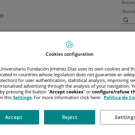
Buscar
a de
Instalaciones y
Investigación 
ios
tecnología
docencia
Cookies configuration
Universitario Fundación Jiménez Díaz uses its own cookies and th
Ini
located in countries whose legislation does not guarantee an adequ
tection) for user authentication, statistical analysis, improving s
rsonalised advertising through the analysis of your navigation. Y
 by pressing the button "
Accept cookies
" or
configure/refuse 
m this
Settings
. For more information click here:
Política de C
/ CENTRO
ario Fundación Jiménez Díaz
Accept
Reject
Setting