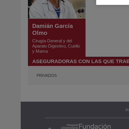
Damián García
Olmo
Cirugía General y del
Aparato Digestivo, Cuello
y Mama
ASEGURADORAS CON LAS QUE TRA
PRIVADOS
Av