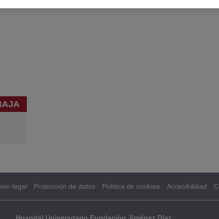
BAJA
iso legal
Protección de datos
Política de cookies
Accesibilidad
C
Hospital Universitario Fundación Jiménez Díaz