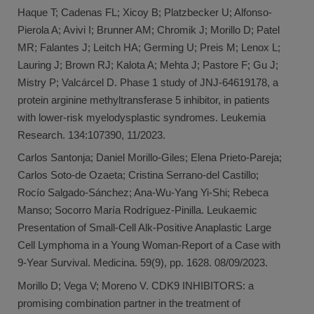
Haque T; Cadenas FL; Xicoy B; Platzbecker U; Alfonso-
Pierola A; Avivi I; Brunner AM; Chromik J; Morillo D; Patel
MR; Falantes J; Leitch HA; Germing U; Preis M; Lenox L;
Lauring J; Brown RJ; Kalota A; Mehta J; Pastore F; Gu J;
Mistry P; Valcárcel D. Phase 1 study of JNJ-64619178, a
protein arginine methyltransferase 5 inhibitor, in patients
with lower-risk myelodysplastic syndromes. Leukemia
Research. 134:107390, 11/2023.
Carlos Santonja; Daniel Morillo-Giles; Elena Prieto-Pareja;
Carlos Soto-de Ozaeta; Cristina Serrano-del Castillo;
Rocío Salgado-Sánchez; Ana-Wu-Yang Yi-Shi; Rebeca
Manso; Socorro María Rodríguez-Pinilla. Leukaemic
Presentation of Small-Cell Alk-Positive Anaplastic Large
Cell Lymphoma in a Young Woman-Report of a Case with
9-Year Survival. Medicina. 59(9), pp. 1628. 08/09/2023.
Morillo D; Vega V; Moreno V. CDK9 INHIBITORS: a
promising combination partner in the treatment of