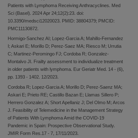
Patients with Lymphoma Receiving Anthracyclines. Med
Sci (Basel). 2024 Apr 24;12(2):23. doi:
10.3390/medsci12020023. PMID: 38804379; PMCID:
PMC11130872.
Hormigo-Sanchez AI; Lopez-Garcia A; Mahillo-Fernandez
I; Askari E; Morillo D; Perez-Saez MA; Riesco M; Urrutia
C; Martinez-Peromingo FJ; Cordoba R; Gonzalez-
Montalvo JI. Frailty assessment to individualize treatment
in older patients with lymphoma. Eur Geriatr Med. 14 - (6),
pp. 1393 - 1402. 12/2023.
Cordoba R; Lopez-Garcia A; Morillo D; Perez-Saenz MA;
Askari E; Prieto RE; Castillo Bazan E; Llamas Sillero P;
Herrero Gonzalez A; Short Apellaniz J; Del Olmo M; Arcos
J. Feasibility of Telemedicine in the Management Strategy
of Patients With Lymphoma Amid the COVID-19
Pandemic in Spain: Prospective Observational Study.
JMIR Form Res.17 - 7, 17/11/2023.