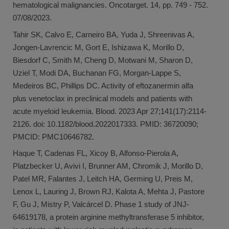
hematological malignancies. Oncotarget. 14, pp. 749 - 752.
07/08/2023.
Tahir SK, Calvo E, Carneiro BA, Yuda J, Shreenivas A,
Jongen-Lavrencic M, Gort E, Ishizawa K, Morillo D,
Biesdorf C, Smith M, Cheng D, Motwani M, Sharon D,
Uziel T, Modi DA, Buchanan FG, Morgan-Lappe S,
Medeiros BC, Phillips DC. Activity of eftozanermin alfa
plus venetoclax in preclinical models and patients with
acute myeloid leukemia. Blood. 2023 Apr 27;141(17):2114-
2126. doi: 10.1182/blood.2022017333. PMID: 36720090;
PMCID: PMC10646782.
Haque T, Cadenas FL, Xicoy B, Alfonso-Pierola A,
Platzbecker U, Avivi I, Brunner AM, Chromik J, Morillo D,
Patel MR, Falantes J, Leitch HA, Germing U, Preis M,
Lenox L, Lauring J, Brown RJ, Kalota A, Mehta J, Pastore
F, Gu J, Mistry P, Valcárcel D. Phase 1 study of JNJ-
64619178, a protein arginine methyltransferase 5 inhibitor,