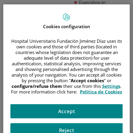
Especialista en
Hematología y Hemoterapia (2010-2014)
Máster en Neoplasias Linfoides. Universidad de Santiago
de Compostela. 2021
Cookies configuration
Máster en Inmuno-Oncología. Universidad de Navarra.
2020
Hospital Universitario Fundación Jiménez Díaz uses its
Máster en Investigación Clínica. Universidad Autónoma de
own cookies and those of third parties (located in
Madrid. 2018
countries whose legislation does not guarantee an
adequate level of data protection) for user
Máster en Diagnóstico en Hematología. Universidad de
authentication, statistical analysis, improving services
Barcelona. 2016
and showing personalised advertising through the
analysis of your navigation. You can accept all cookies
by pressing the button "
Accept cookies
" or
EXPERIENCIA
configure/refuse them
their use from this
Settings
.
For more information click here:
Política de Cookies
2017-actualidad. Médico Adjunto del Servicio de
Hematología. Unidad de Linfomas. Hospital Universitario
Fundación Jiménez Díaz
Accept
2017-actualidad. Investigador Clínico. Unidad de Ensayos
Clínicos de Fase Temprana START-Madrid FJD (2017-
actualidad)
Reject
Médico Adjunto del Servicio de Hematología. Hospital