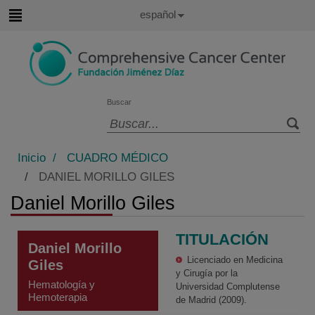
Saltar al contenido
Idioma
Español
Activo
Saltar
al
contenido
Buscar
Selector
de
Inicio
/
CUADRO MÉDICO
idioma
/
DANIEL MORILLO GILES
Daniel Morillo Giles
TITULACIÓN
Daniel Morillo
Licenciado en Medicina
Giles
y Cirugía por la
Hematología y
Universidad Complutense
Hemoterapia
de Madrid (2009).