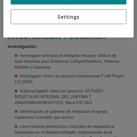
Universitario General de Villalba (2014-2017)
2010 – 2014. MIR Hematología y Hemoterapia, Hospital
Settings
Universitario Puerta de Hierro, Madrid.
INVESTIGACIÓN Y DOCENCIA
Investigación:
Investigador principal en múltiples ensayos clínicos de
fase temprana para Síndromes Linfoproliferativos, Mieloma
Múltiple y Leucemia.
Investigador clínico en proyecto internacional T-cell Project
2.0 (2024)
Subinvestigador clínico en proyecto: ESTUDIO
MOLECULAR INTEGRAL DEL LINFOMA T
ANGIOINMUNOBLASTICO, Beca FIS 2021
Identificación de patrones de metilación de genes
supresores tumorales que actúen
como factores pronósticos o factores de respuesta al
tratamiento en el Mieloma Múltiple. Implicaciones de la