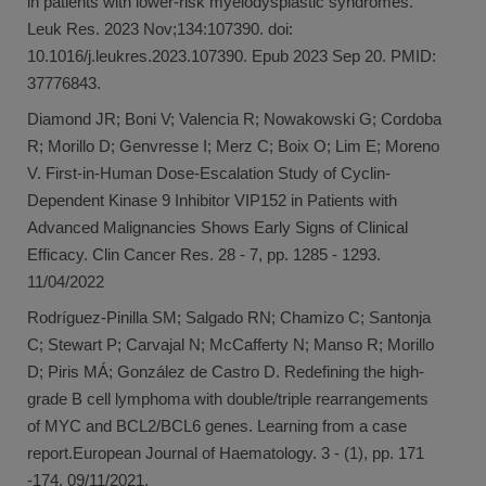
in patients with lower-risk myelodysplastic syndromes.
Leuk Res. 2023 Nov;134:107390. doi:
10.1016/j.leukres.2023.107390. Epub 2023 Sep 20. PMID:
37776843.
Diamond JR; Boni V; Valencia R; Nowakowski G; Cordoba
R; Morillo D; Genvresse I; Merz C; Boix O; Lim E; Moreno
V. First-in-Human Dose-Escalation Study of Cyclin-
Dependent Kinase 9 Inhibitor VIP152 in Patients with
Advanced Malignancies Shows Early Signs of Clinical
Efficacy. Clin Cancer Res. 28 - 7, pp. 1285 - 1293.
11/04/2022
Rodríguez-Pinilla SM; Salgado RN; Chamizo C; Santonja
C; Stewart P; Carvajal N; McCafferty N; Manso R; Morillo
D; Piris MÁ; González de Castro D. Redefining the high-
grade B cell lymphoma with double/triple rearrangements
of MYC and BCL2/BCL6 genes. Learning from a case
report.European Journal of Haematology. 3 - (1), pp. 171
-174. 09/11/2021.