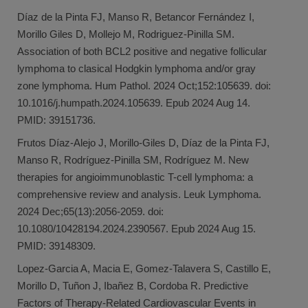
Díaz de la Pinta FJ, Manso R, Betancor Fernández I,
Morillo Giles D, Mollejo M, Rodriguez-Pinilla SM.
Association of both BCL2 positive and negative follicular
lymphoma to clasical Hodgkin lymphoma and/or gray
zone lymphoma. Hum Pathol. 2024 Oct;152:105639. doi:
10.1016/j.humpath.2024.105639. Epub 2024 Aug 14.
PMID: 39151736.
Frutos Díaz-Alejo J, Morillo-Giles D, Díaz de la Pinta FJ,
Manso R, Rodríguez-Pinilla SM, Rodríguez M. New
therapies for angioimmunoblastic T-cell lymphoma: a
comprehensive review and analysis. Leuk Lymphoma.
2024 Dec;65(13):2056-2059. doi:
10.1080/10428194.2024.2390567. Epub 2024 Aug 15.
PMID: 39148309.
Lopez-Garcia A, Macia E, Gomez-Talavera S, Castillo E,
Morillo D, Tuñon J, Ibañez B, Cordoba R. Predictive
Factors of Therapy-Related Cardiovascular Events in