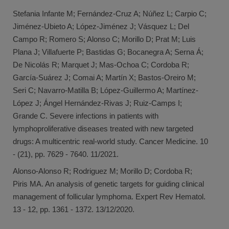
Stefania Infante M; Fernández-Cruz A; Núñez L; Carpio C;
Jiménez-Ubieto A; López-Jiménez J; Vásquez L; Del
Campo R; Romero S; Alonso C; Morillo D; Prat M; Luis
Plana J; Villafuerte P; Bastidas G; Bocanegra A; Serna Á;
De Nicolás R; Marquet J; Mas-Ochoa C; Cordoba R;
García-Suárez J; Comai A; Martín X; Bastos-Oreiro M;
Seri C; Navarro-Matilla B; López-Guillermo A; Martínez-
López J; Ángel Hernández-Rivas J; Ruiz-Camps I;
Grande C. Severe infections in patients with
lymphoproliferative diseases treated with new targeted
drugs: A multicentric real-world study. Cancer Medicine. 10
- (21), pp. 7629 - 7640. 11/2021.
Alonso-Alonso R; Rodriguez M; Morillo D; Cordoba R;
Piris MA. An analysis of genetic targets for guiding clinical
management of follicular lymphoma. Expert Rev Hematol.
13 - 12, pp. 1361 - 1372. 13/12/2020.