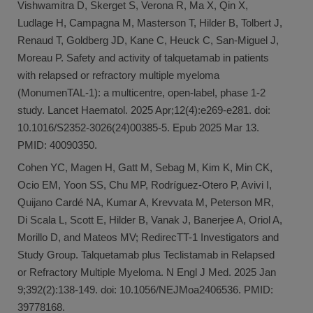
Vishwamitra D, Skerget S, Verona R, Ma X, Qin X,
Ludlage H, Campagna M, Masterson T, Hilder B, Tolbert J,
Renaud T, Goldberg JD, Kane C, Heuck C, San-Miguel J,
Moreau P. Safety and activity of talquetamab in patients
with relapsed or refractory multiple myeloma
(MonumenTAL-1): a multicentre, open-label, phase 1-2
study. Lancet Haematol. 2025 Apr;12(4):e269-e281. doi:
10.1016/S2352-3026(24)00385-5. Epub 2025 Mar 13.
PMID: 40090350.
Cohen YC, Magen H, Gatt M, Sebag M, Kim K, Min CK,
Ocio EM, Yoon SS, Chu MP, Rodríguez-Otero P, Avivi I,
Quijano Cardé NA, Kumar A, Krevvata M, Peterson MR,
Di Scala L, Scott E, Hilder B, Vanak J, Banerjee A, Oriol A,
Morillo D, and Mateos MV; RedirecTT-1 Investigators and
Study Group. Talquetamab plus Teclistamab in Relapsed
or Refractory Multiple Myeloma. N Engl J Med. 2025 Jan
9;392(2):138-149. doi: 10.1056/NEJMoa2406536. PMID:
39778168.