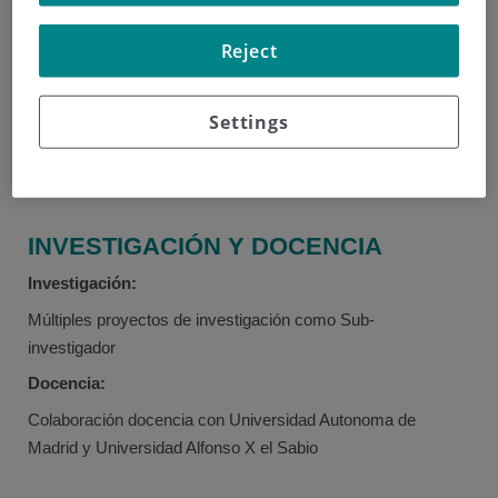
EXPERIENCIA
Reject
Centro de Salud Sihuas (Perú) 2007-2008
Clínica Por Ti Familia (Perú) 2008-2010
Settings
MIR Oncología Médica Hospital Clínico San Carlos 2010 –
2015
Fundación Jiménez Díaz 2015 – actualidad.
INVESTIGACIÓN Y DOCENCIA
Investigación:
Múltiples proyectos de investigación como Sub-
investigador
Docencia:
Colaboración docencia con Universidad Autonoma de
Madrid y Universidad Alfonso X el Sabio