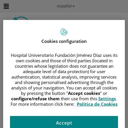
Saltar al contenido
Idioma
Español
Activo
Saltar
al
contenido
Cookies configuration
Buscar
Hospital Universitario Fundación Jiménez Díaz uses its
Selector
own cookies and those of third parties (located in
de
Inicio
/
CUADRO MÉDICO
idioma
countries whose legislation does not guarantee an
adequate level of data protection) for user
/
HECTOR RAN CALLATA CARHUAPOMA
authentication, statistical analysis, improving services
Hector Ran Callata Carhuapoma
and showing personalised advertising through the
analysis of your navigation. You can accept all cookies
by pressing the button "
Accept cookies
" or
TITULACIÓN
configure/refuse them
their use from this
Settings
.
Hector Ran
For more information click here:
Política de Cookies
Licenciado en Medicina
Callata
Carhuapoma
Especialista en
Oncología Médica
Accept
Oncología Médica