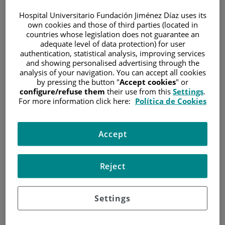
Especialista en
Hospital Universitario Fundación Jiménez Díaz uses its
Anatomía Patológica,
own cookies and those of third parties (located in
Clínica Universidad de
countries whose legislation does not guarantee an
Navarra/Pamplona,
adequate level of data protection) for user
España.
Hernan Dario
authentication, statistical analysis, improving services
Máster en Oncología
and showing personalised advertising through the
Quiceno Arias
molecular, Universidad
analysis of your navigation. You can accept all cookies
Rey Juan Carlos/Madrid,
Anatomía Patológica
by pressing the button "
Accept cookies
" or
España
configure/refuse them
their use from this
Settings
.
For more information click here:
Política de Cookies
EXPERIENCIA
Médico adjunto del servicio de anatomía patológica,
Accept
Hospital Universitario Fundación Jiménez Díaz, desde 2015
hasta la actualidad.
Patólogo Hospital Universitario de la Luz , 2016-2023
Reject
Médico Interno residente en anatomía patológica, Clínica
Universidad de Navarra, 2011-2015.
Settings
INVESTIGACIÓN Y DOCENCIA