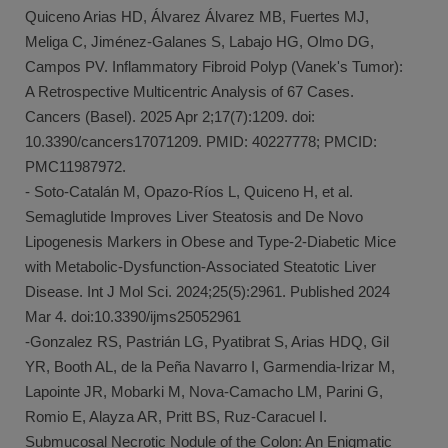
Quiceno Arias HD, Álvarez Álvarez MB, Fuertes MJ,
Meliga C, Jiménez-Galanes S, Labajo HG, Olmo DG,
Campos PV. Inflammatory Fibroid Polyp (Vanek's Tumor):
A Retrospective Multicentric Analysis of 67 Cases.
Cancers (Basel). 2025 Apr 2;17(7):1209. doi:
10.3390/cancers17071209. PMID: 40227778; PMCID:
PMC11987972.
- Soto-Catalán M, Opazo-Ríos L, Quiceno H, et al.
Semaglutide Improves Liver Steatosis and De Novo
Lipogenesis Markers in Obese and Type-2-Diabetic Mice
with Metabolic-Dysfunction-Associated Steatotic Liver
Disease. Int J Mol Sci. 2024;25(5):2961. Published 2024
Mar 4. doi:10.3390/ijms25052961
-Gonzalez RS, Pastrián LG, Pyatibrat S, Arias HDQ, Gil
YR, Booth AL, de la Peña Navarro I, Garmendia-Irizar M,
Lapointe JR, Mobarki M, Nova-Camacho LM, Parini G,
Romio E, Alayza AR, Pritt BS, Ruz-Caracuel I.
Submucosal Necrotic Nodule of the Colon: An Enigmatic