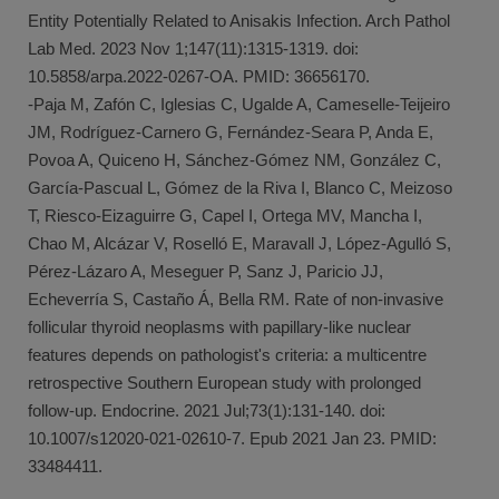
Entity Potentially Related to Anisakis Infection. Arch Pathol
Lab Med. 2023 Nov 1;147(11):1315-1319. doi:
10.5858/arpa.2022-0267-OA. PMID: 36656170.
-Paja M, Zafón C, Iglesias C, Ugalde A, Cameselle-Teijeiro
JM, Rodríguez-Carnero G, Fernández-Seara P, Anda E,
Povoa A, Quiceno H, Sánchez-Gómez NM, González C,
García-Pascual L, Gómez de la Riva I, Blanco C, Meizoso
T, Riesco-Eizaguirre G, Capel I, Ortega MV, Mancha I,
Chao M, Alcázar V, Roselló E, Maravall J, López-Agulló S,
Pérez-Lázaro A, Meseguer P, Sanz J, Paricio JJ,
Echeverría S, Castaño Á, Bella RM. Rate of non-invasive
follicular thyroid neoplasms with papillary-like nuclear
features depends on pathologist's criteria: a multicentre
retrospective Southern European study with prolonged
follow-up. Endocrine. 2021 Jul;73(1):131-140. doi:
10.1007/s12020-021-02610-7. Epub 2021 Jan 23. PMID:
33484411.