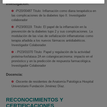
Investigación:
-PI20/00487 Titulo: Inflamación como diana terapéutica en
las complicaciones de la diabetes tipo II. Investigador
colaborador
-PI23/00119. Titulo: El papel de la inflamación en la
prevención de la diabetes tupo 2 y sus complicaciones. La
modulación de las vías de señalización inflamatorias como
terapia añadida a los nuevos fármacos antidiabéticos.
Investigador Colaborador.
- PI23/01070 Titulo: Papel y regulación de la actividad
proteína-fosfatasa 2A en colangiocarcinoma: impacto en el
pronóstico y en la predicción de respuesta farmacológica.
Investigador Colaborador
Docencia:
-Docente de residentes de Anatomía Patológica Hospital
Universitario Fundación Jiménez Díaz.
RECONOCIMIENTOS Y
CERTIFICACIONES