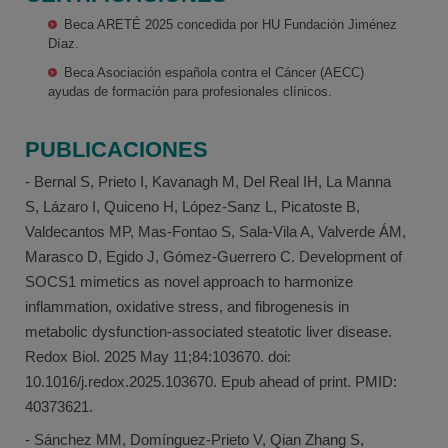
Beca ARETÉ 2025 concedida por HU Fundación Jiménez
Díaz.
Beca Asociación española contra el Cáncer (AECC)
ayudas de formación para profesionales clínicos.
PUBLICACIONES
- Bernal S, Prieto I, Kavanagh M, Del Real IH, La Manna
S, Lázaro I, Quiceno H, López-Sanz L, Picatoste B,
Valdecantos MP, Mas-Fontao S, Sala-Vila A, Valverde ÁM,
Marasco D, Egido J, Gómez-Guerrero C. Development of
SOCS1 mimetics as novel approach to harmonize
inflammation, oxidative stress, and fibrogenesis in
metabolic dysfunction-associated steatotic liver disease.
Redox Biol. 2025 May 11;84:103670. doi:
10.1016/j.redox.2025.103670. Epub ahead of print. PMID:
40373621.
- Sánchez MM, Domínguez-Prieto V, Qian Zhang S,