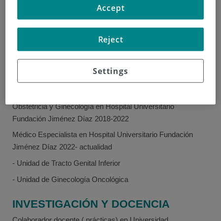
Especialidad de
Accept
Obstetricia y
Ginecología, Hospital
Reject
Universitario Fundación
Isabel Bouthelier
Jiménez Díaz
Madre
Settings
EXPERIENCIA
Ginecología y Obstetricia
Residencia de
Obstetricia y Ginecología en Hospital Universitario
Fundación Jiménez Díaz 2018-2022
Médico Especialista en Hospital Universitario Fundación
Jiménez Díaz 2022- actualidad
- Unidad de Tracto Genital Inferior
- Unidad de Ginecología Oncológica
INVESTIGACIÓN Y DOCENCIA
Colaborador docente ( prácticas) en Universidad