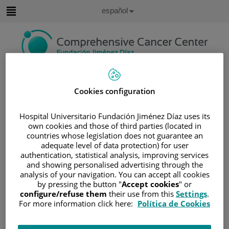
Saltar al contenido
Idioma
Español
Activo
Saltar
al
contenido
Buscar
Cookies configuration
Selector
de
Inicio
/
CUADRO MÉDICO
Hospital Universitario Fundación Jiménez Díaz uses its
idioma
own cookies and those of third parties (located in
/
ISABEL BOUTHELIER MADRE
countries whose legislation does not guarantee an
adequate level of data protection) for user
Isabel Bouthelier Madre
authentication, statistical analysis, improving services
and showing personalised advertising through the
TITULACIÓN
analysis of your navigation. You can accept all cookies
by pressing the button "
Accept cookies
" or
Graduado en Medicina
configure/refuse them
their use from this
Settings
.
For more information click here:
Política de Cookies
por Universidad de
Zaragoza