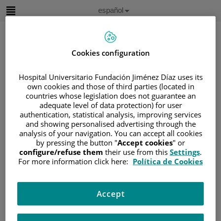
Saltar al contenido
Idioma
Español
Activo
Saltar
al
contenido
Cookies configuration
Buscar
Hospital Universitario Fundación Jiménez Díaz uses its
own cookies and those of third parties (located in
countries whose legislation does not guarantee an
Selector
adequate level of data protection) for user
de
Inicio
/
CUADRO MÉDICO
idioma
authentication, statistical analysis, improving services
and showing personalised advertising through the
/
ISABEL FERNANDEZ SOBRINO
analysis of your navigation. You can accept all cookies
Isabel Fernandez Sobrino
by pressing the button "
Accept cookies
" or
configure/refuse them
their use from this
Settings
.
For more information click here:
Política de Cookies
TITULACIÓN
Isabel Fernandez
Licenciado en Medicina
Sobrino
Accept
por la Universidad de
Radiodiagnóstico
Alcalá (2007-2013)