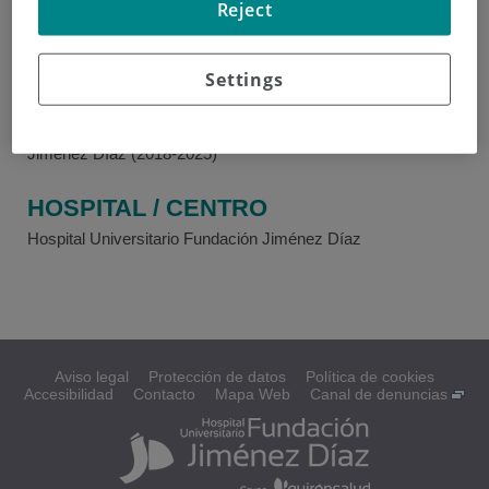
Reject
EXPERIENCIA
MIR en Radiodiagnóstico en el Hospital Fundación
Settings
Jiménez Díaz (2014-2018)
Radiólogo de tórax y abdomen en el Hospital Fundación
Jiménez Díaz (2018-2025)
HOSPITAL / CENTRO
Hospital Universitario Fundación Jiménez Díaz
Aviso legal
Protección de datos
Política de cookies
Accesibilidad
Contacto
Mapa Web
Canal de denuncias