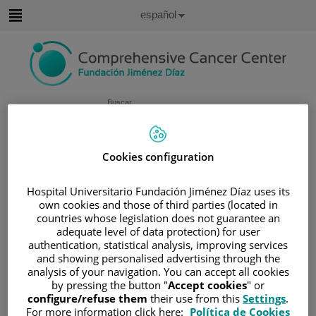
Saltar al contenido
Idioma
Español
Activo
Saltar
al
contenido
Buscar
Selector
de
Cookies configuration
Inicio
/
CUADRO MÉDICO
idioma
/
IVAN PRIETO POTIN
Hospital Universitario Fundación Jiménez Díaz uses its
Ivan Prieto Potin
own cookies and those of third parties (located in
countries whose legislation does not guarantee an
adequate level of data protection) for user
TITULACIÓN
authentication, statistical analysis, improving services
and showing personalised advertising through the
Licenciado en Biología
analysis of your navigation. You can accept all cookies
en Universidad Autónoma
by pressing the button "
Accept cookies
" or
de Madrid (UAM), 2006
configure/refuse them
their use from this
Settings
.
Máster en Biología
For more information click here:
Política de Cookies