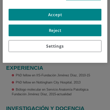
Evolutiva y Biodiversidad
en UAM, 2009
Accept
Máster en Ciencias y
Tecnología Química en
Universidad Nacional de
Ivan Prieto Potin
Educación a Distancia,
Reject
Anatomía Patológica
2010
Doctor Europaeus en
Biología Molecular,
Settings
Biomedicina y Biotecnología, calificación sobresaliente cum
laude, en UAM, 2014
EXPERIENCIA
PhD fellow en IIS-Fundación Jiménez Díaz, 2010-15
PhD fellow en Nottingham City Hospital, 2013
Biólogo molecular en Servicio Anatomía Patológica
Fundación Jiménez Díaz, 2015-actualidad
INVESTIGACIÓN Y DOCENCIA