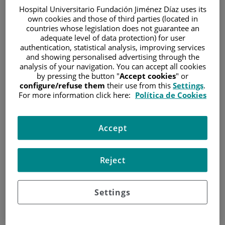
Hospital Universitario Fundación Jiménez Díaz uses its
Decana de América.
own cookies and those of third parties (located in
countries whose legislation does not guarantee an
Especialista vía MIR en
adequate level of data protection) for user
Ginecología y
authentication, statistical analysis, improving services
Jose Enrique
Obstetricia. Hospital
and showing personalised advertising through the
Garcia Villayzan
analysis of your navigation. You can accept all cookies
Universitario Fundación
by pressing the button "
Accept cookies
" or
Ginecología y Obstetricia
Jiménez Díaz.
configure/refuse them
their use from this
Settings
.
For more information click here:
Política de Cookies
Máster Universitario de
Experto en Ginecología Oncológica certificado por CEU
University, acreditado por European School of Onclogy.
Accept
Doctorado en Medicina y Cirugía, en el área de
Ginecología Oncológica por la Universidad Autónoma de
Reject
Madrid (UAM) con la tesis: "Estudio prospectivo para la
validación de la detección del ganglio centinela mediante la
técnica de inmunofluorescencia en estadios inciales del
Settings
cáncer de endometrio en la era molecular"
EXPERIENCIA