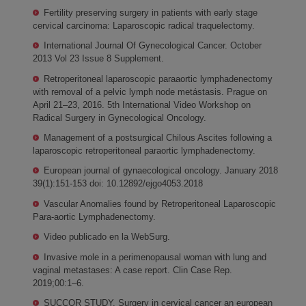
Fertility preserving surgery in patients with early stage
cervical carcinoma: Laparoscopic radical traquelectomy.
International Journal Of Gynecological Cancer. October
2013 Vol 23 Issue 8 Supplement.
Retroperitoneal laparoscopic paraaortic lymphadenectomy
with removal of a pelvic lymph node metástasis. Prague on
April 21–23, 2016. 5th International Video Workshop on
Radical Surgery in Gynecological Oncology.
Management of a postsurgical Chilous Ascites following a
laparoscopic retroperitoneal paraortic lymphadenectomy.
European journal of gynaecological oncology. January 2018
39(1):151-153 doi: 10.12892/ejgo4053.2018
Vascular Anomalies found by Retroperitoneal Laparoscopic
Para-aortic Lymphadenectomy.
Video publicado en la WebSurg.
Invasive mole in a perimenopausal woman with lung and
vaginal metastases: A case report. Clin Case Rep.
2019;00:1–6.
SUCCOR STUDY. Surgery in cervical cancer an european