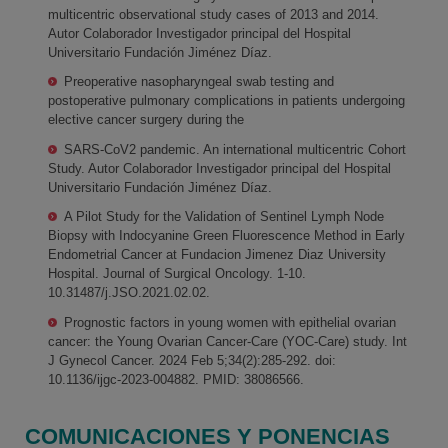
multicentric observational study cases of 2013 and 2014.
Autor Colaborador Investigador principal del Hospital
Universitario Fundación Jiménez Díaz.
Preoperative nasopharyngeal swab testing and
postoperative pulmonary complications in patients undergoing
elective cancer surgery during the
SARS-CoV2 pandemic. An international multicentric Cohort
Study. Autor Colaborador Investigador principal del Hospital
Universitario Fundación Jiménez Díaz.
A Pilot Study for the Validation of Sentinel Lymph Node
Biopsy with Indocyanine Green Fluorescence Method in Early
Endometrial Cancer at Fundacion Jimenez Diaz University
Hospital. Journal of Surgical Oncology. 1-10.
10.31487/j.JSO.2021.02.02.
Prognostic factors in young women with epithelial ovarian
cancer: the Young Ovarian Cancer-Care (YOC-Care) study. Int
J Gynecol Cancer. 2024 Feb 5;34(2):285-292. doi:
10.1136/ijgc-2023-004882. PMID: 38086566.
COMUNICACIONES Y PONENCIAS