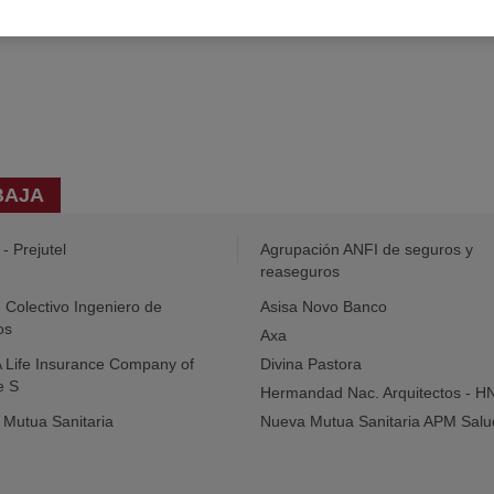
BAJA
- Prejutel
Agrupación ANFI de seguros y
reaseguros
- Colectivo Ingeniero de
Asisa Novo Banco
os
Axa
Life Insurance Company of
Divina Pastora
e S
Hermandad Nac. Arquitectos - H
Mutua Sanitaria
Nueva Mutua Sanitaria APM Salu