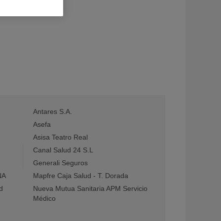
Antares S.A.
Asefa
Asisa Teatro Real
Canal Salud 24 S.L
Generali Seguros
NA
Mapfre Caja Salud - T. Dorada
d
Nueva Mutua Sanitaria APM Servicio
Médico