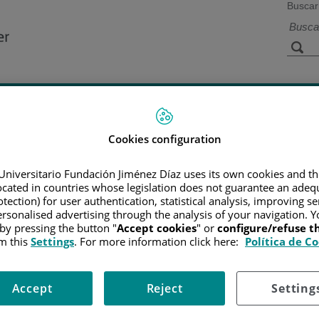
Buscar
a de
Instalaciones y
Investigación 
ios
tecnología
docencia
Cookies configuration
Universitario Fundación Jiménez Díaz uses its own cookies and th
Inicio
located in countries whose legislation does not guarantee an adequ
tection) for user authentication, statistical analysis, improving s
rsonalised advertising through the analysis of your navigation. Y
 by pressing the button "
Accept cookies
" or
configure/refuse 
/ CENTRO
m this
Settings
. For more information click here:
Política de C
ario Fundación Jiménez Díaz
Accept
Reject
Setting