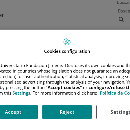
Buscar
a de
Instalaciones y
Investigación 
ios
tecnología
docencia
Cookies configuration
Universitario Fundación Jiménez Díaz uses its own cookies and th
located in countries whose legislation does not guarantee an adequ
Inicio
/
CUADR
tection) for user authentication, statistical analysis, improving s
o
rsonalised advertising through the analysis of your navigation. Y
 by pressing the button "
Accept cookies
" or
configure/refuse 
m this
Settings
. For more information click here:
Política de C
N
n Medicina por la Universidad de Cádiz (1998-2004)
Accept
Reject
Setting
n en Radiodiagnóstico en Hospital Universitario Virgen Del Rocío, Sevilla (20
IA