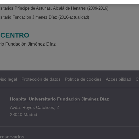
rsitarios Príncipe de Asturias, Alcalá de Henares (2009-2016)
rsitario Fundación Jimenez Díaz (2016-actualidad)
/ CENTRO
ario Fundación Jiménez Díaz
iso legal
Protección de datos
Política de cookies
Accesibilidad
C
Hospital Universitario Fundación Jiménez Díaz
Avda. Reyes Católicos, 2
28040 Madrid
 reservados