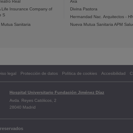
Teatro Real
Axa
Life Insurance Company of
Divina Pastora
e S
Hermandad Nac. Arquitectos - H
Mutua Sanitaria
Nueva Mutua Sanitaria APM Salu
iso legal
Protección de datos
Política de cookies
Accesibilidad
C
Hospital Universitario Fundación Jiménez Díaz
Avda. Reyes Católicos, 2
28040 Madrid
 reservados