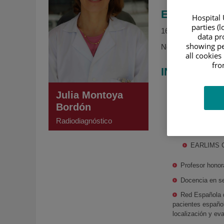
EXPERIENC
Hospital 
parties (
16 años de médico 
data pro
showing pe
Neurorradiología
all cookies
fro
INVESTIGA
Diagnóstico de
Julia Montoya
Ensayo clínic
Bordón
Ensayos clínic
Radiodiagnóstico
NOVARTIS
EARLIMS 
Profesor hono
Docencia en se
Red Española d
pacientes español
localización y ev