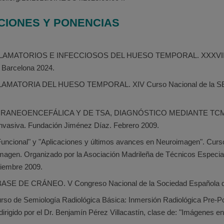
CIONES Y PONENCIAS
AMATORIOS E INFECCIOSOS DEL HUESO TEMPORAL. XXXVII Co
 Barcelona 2024.
LAMATORIA DEL HUESO TEMPORAL. XIV Curso Nacional de la SERN
RANEOENCEFÁLICA Y DE TSA, DIAGNÓSTICO MEDIANTE TCMD. Cu
invasiva. Fundación Jiménez Díaz. Febrero 2009.
uncional" y "Aplicaciones y últimos avances en Neuroimagen". Curso 
 imagen. Organizado por la Asociación Madrileña de Técnicos Especial
iembre 2009.
ASE DE CRÁNEO. V Congreso Nacional de la Sociedad Española d
curso de Semiología Radiológica Básica: Inmersión Radiológica Pre-
irigido por el Dr. Benjamín Pérez Villacastín, clase de: "Imágenes 