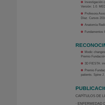
Investigación 
Versión: 1.0. ME
Profesora Asoc
Díaz. Cursos 2016
Anatomía Radio
Fundamentos C
RECONOCIM
Modic changes 
Premio Fundación
3D FIESTA: im
Premio Fundaci
patients. Spine J
PUBLICAC
CAPÍTULOS DE L
· ENFERMEDAD DEG