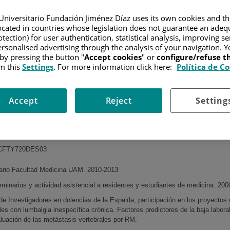
IA
Universitario Fundación Jiménez Díaz uses its own cookies and th
located in countries whose legislation does not guarantee an adequ
especialista en radiología
tection) for user authentication, statistical analysis, improving s
rsonalised advertising through the analysis of your navigation. Y
 by pressing the button "
Accept cookies
" or
configure/refuse 
m this
Settings
. For more information click here:
Política de C
CIÓN Y DOCENCIA
l colesteatoma: secuencia "work in progress" RM 3T
Accept
Reject
Setting
o sobre tratamiento de glioblastoma multiforme EF-14 NOVOCURE
os sobre tratamiento de esclerosis múltiple:
 CBAF312A2304
CFTY720DES03
rario Facultad Medicina UAM. 2010-2013
minarios y actividad asistencial a residentes y estudiantes de medicina. 200
e Investigadores en dolencias de la Espalda, participación en los proyectos 
es con lumbalgia inespecífica crónica. Factores predictores de la baja labora
aluación de las metástasis vertebrales por RM.