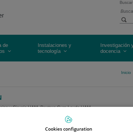
Buscar
a de
Instalaciones y
Investigación 
ios
tecnología
docencia
Inicio
N
icina y Cirugía UAM. Doctora Cum Laude UAM.
diodiagnóstico.
gy Course. AFIP. Armed Forces Institute of Pathology. Washington, D
Cookies configuration