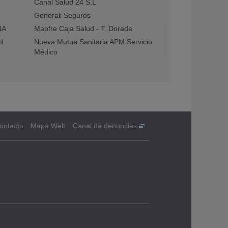
Canal Salud 24 S.L
Generali Seguros
NA
Mapfre Caja Salud - T. Dorada
d
Nueva Mutua Sanitaria APM Servicio
Médico
ontacto
Mapa Web
Canal de denuncias