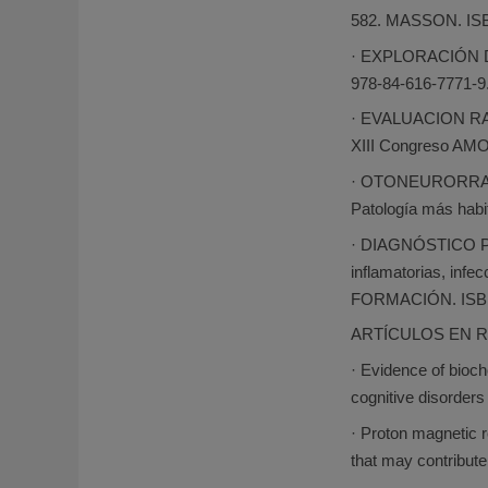
582. MASSON. ISB
· EXPLORACIÓN DE
978-84-616-7771-9
· EVALUACION RAD
XIII Congreso AMO
· OTONEURORRADIOL
Patología más hab
· DIAGNÓSTICO P
inflamatorias, inf
FORMACIÓN. ISBN:
ARTÍCULOS EN R
· Evidence of bioc
cognitive disorders
· Proton magnetic 
that may contribute