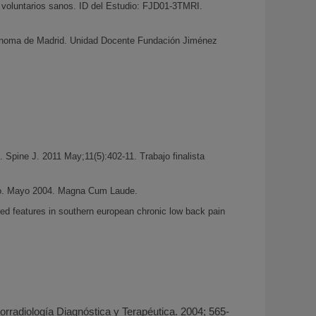
 voluntarios sanos. ID del Estudio: FJD01-3TMRI.
tónoma de Madrid. Unidad Docente Fundación Jiménez
 Spine J. 2011 May;11(5):402-11. Trabajo finalista
ao. Mayo 2004. Magna Cum Laude.
ed features in southern european chronic low back pain
logía Diagnóstica y Terapéutica. 2004; 565-