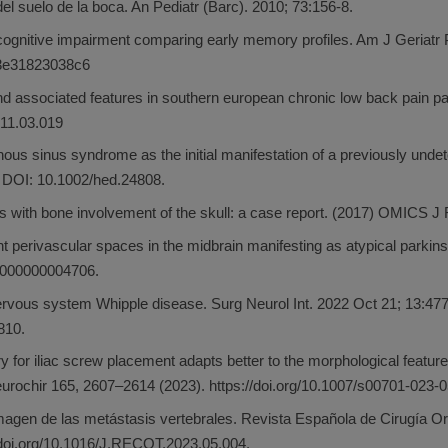
el suelo de la boca. An Pediatr (Barc). 2010; 73:156-8.
cognitive impairment comparing early memory profiles. Am J Geriatr 
3e31823038c6
d associated features in southern european chronic low back pain pa
011.03.019
nous sinus syndrome as the initial manifestation of a previously und
 DOI: 10.1002/hed.24808.
is with bone involvement of the skull: a case report. (2017) OMICS J
ant perivascular spaces in the midbrain manifesting as atypical park
000000004706.
 nervous system Whipple disease. Surg Neurol Int. 2022 Oct 21; 13:
10.
y for iliac screw placement adapts better to the morphological features
eurochir 165, 2607–2614 (2023). https://doi.org/10.1007/s00701-023-
imagen de las metástasis vertebrales. Revista Española de Cirugía O
/doi.org/10.1016/J.RECOT.2023.05.004.