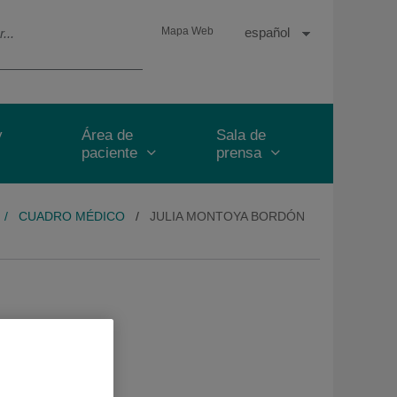
Selector
Idioma
Español
Mapa Web
de
Activo
idioma
y
Área de
Sala de
paciente
prensa
/
CUADRO MÉDICO
/
JULIA MONTOYA BORDÓN
.C.