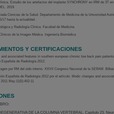
clínica. Estudio de los artefactos del implante SYNCHRONY en IRM de 3T en
DEL. 2019.
iada Ciencias de la Salud. Departamento de Medicina de la Universidad Au
/17 hasta la actualidad.
lógica y Radiología Clínica. Facultad de Medicina
línicos de la Imagen Médica. Ingeniería Biomédica
IENTOS Y CERTIFICACIONES
and associated features in southern european chronic low back pain patients.
 Española de Radiología 2012.
agen por RM del oido interno. XXVII Congreso Nacional de la SERAM. Bilb
ón Española de Radiología 2012 por el artículo: Modic changes and associat
. 2011 May;11(5):402-11.
IONES
IBRO:
ENERATIVA DE LA COLUMNA VERTEBRAL. Capítulo 23. Neurorradio