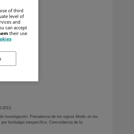
ose of third
ate level of
ervices and
ou can accept
them
their use
ookies
s
0-2013.
de investigación: Prevalencia de los signos Modic en los
l por lumbalgia inespecífica. Concordancia de la