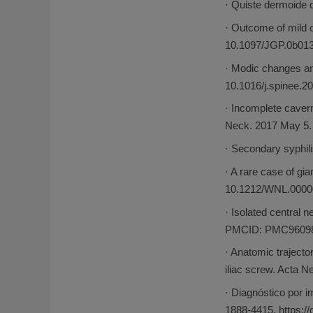
· Quiste dermoide d
· Outcome of mild 
10.1097/JGP.0b01
· Modic changes an
10.1016/j.spinee.2
· Incomplete caver
Neck. 2017 May 5.
· Secondary syphil
· A rare case of gi
10.1212/WNL.0000
· Isolated central
PMCID: PMC96098
· Anatomic trajector
iliac screw. Acta N
· Diagnóstico por 
1888-4415. https:/