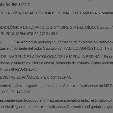
N: 84-458-1330-7.
 LA FOSA NASAL. ESTUDIOS DE IMAGEN. Capítulo 4.3. Manual de 
.
IOLÓGICA DE LA PATOLOGÍA Y CIRUGÍA DEL OÍDO. Capítulo 4. Ci
RL 2018. ISBN: 978-84-17194-39-0.
OGÍA: Anatomía radiológica. Técnicas de exploración radiológica
itual e importante del oído. Capítulo 38. RADIODIAGNÓSTICO. 
OR IMAGEN DE LA PATOLOGÍA DE LA MÉDULA ESPINAL. Síndromes
ecciosas y tumorales. Hernia discal, protocolo de estudio. Guías
 978-84-19041-19-7.
EVISTAS ESPAÑOLAS Y EXTRANJERAS:
hemical and biomagnetic interactions in Alzheimer´s disease: an ME
 2005; 20: 145-152.
resonante spectroscopy and magnetoencephalographic estimation of de
 to the diagnosis of alzheimer´s disease. Dementia and geriatic cogni