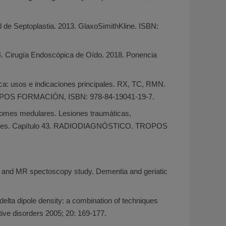
Septoplastia. 2013. GlaxoSimithKline. ISBN:
rugía Endoscópica de Oído. 2018. Ponencia
: usos e indicaciones principales. RX, TC, RMN.
TROPOS FORMACIÓN, ISBN: 978-84-19041-19-7.
 medulares. Lesiones traumáticas,
 recientes. Capítulo 43. RADIODIAGNÓSTICO. TROPOS
G and MR spectoscopy study. Dementia and geriatic
lta dipole density: a combination of techniques
tive disorders 2005; 20: 169-177.