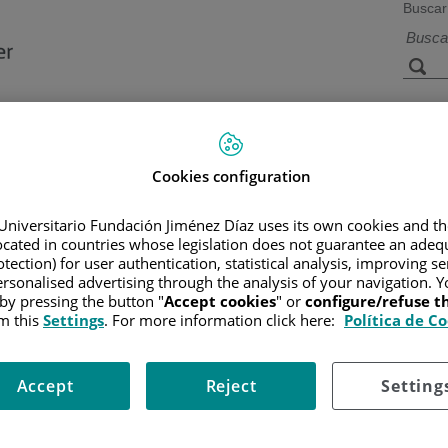
Buscar
a de
Instalaciones y
Investigación 
ios
tecnología
docencia
Cookies configuration
Universitario Fundación Jiménez Díaz uses its own cookies and th
located in countries whose legislation does not guarantee an adequ
Inicio
tection) for user authentication, statistical analysis, improving s
rsonalised advertising through the analysis of your navigation. Y
 by pressing the button "
Accept cookies
" or
configure/refuse 
m this
Settings
. For more information click here:
Política de C
/ CENTRO
ario Fundación Jiménez Díaz
Accept
Reject
Setting