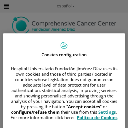
Saltar al contenido
Idioma
Español
Activo
Saltar
al
contenido
Buscar
Cookies configuration
Selector
de
Inicio
/
CUADRO MÉDICO
idioma
Hospital Universitario Fundación Jiménez Díaz uses its
/
LIDIA COLOMA RUIZ
own cookies and those of third parties (located in
countries whose legislation does not guarantee an
Lidia Coloma Ruiz
adequate level of data protection) for user
authentication, statistical analysis, improving services
and showing personalised advertising through the
TITULACIÓN
analysis of your navigation. You can accept all cookies
by pressing the button "
Accept cookies
" or
LICENCIATURA EN
configure/refuse them
their use from this
Settings
.
MEDICINA Y CIRUGÍA
For more information click here:
Política de Cookies
POR LA
UNIVERSIDAD DE