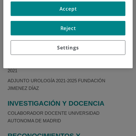
ALCALÁ DE
Accept
HENARES 2016-2021
Reject
EXPERIENCIA
Lidia Coloma
Ruiz
RESIDENTE
Settings
Urología
UROLOGÍA
FUNDACIÓN
JIMÉNEZ DÍAZ 2016-
2021
ADJUNTO UROLOGÍA 2021-2025 FUNDACIÓN
JIMENEZ DÍAZ
INVESTIGACIÓN Y DOCENCIA
COLABORADOR DOCENTE UNIVERSIDAD
AUTONOMA DE MADRID
RECONOCIMIENTOS Y