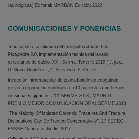
radiológicas) Editorial: MARBÁN Edición: 2022
COMUNICACIONES Y PONENCIAS
Tendinopatía calcificada del manguito rotador: Los
Picapiedra 2.0, implementación técnica del lavado
percutáneo de calcio. XXI. Serme. Tenerife 2019 ( J. jara,
U. Novo, Bgutiérrez, C. Escalona. E. Quílez
Inyección intramuscular de toxina botulínica ecoguiada
previa a reparación quirúrgica en 10 pacientes con hernias
incisionales gigantes . XX SERME 2018 , MADRID.
PREMIO MEJOR COMUNICACIÓN ORAL SERME 2018
"The Majority Of Isolated Coronoid Fractures And Fracture
Dislocations Can Be Treated Conservatively", 27 SECEC-
ESSSE Congress, Berlin, 2017.
Validation of CT Analysis protocol for Coronoid Fractures