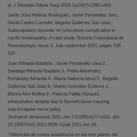
al. J Shoulder Elbow Surg 2019 Jul;28(7):1395-1405
Javier José Mateos Rodríguez, Javier Fernández Jara,
David Castro Corredor, Begoña Gutiérrez San José.
Subscapularis myositis: An unccomon complication in
cacific tendinopathy. A case study. Revista Colombiana de
Reumatología, Issue 3, July-september 2021, pages 218-
220
Juan Miranda Bautista , Javier Fernández-Jara 2 ,
Santiago Miranda Bautista 3 , Pablo Menéndez
Fernández-Miranda 4 , María Valencia Mora 5 , Begoña
Gutiérrez San José 6 , Mateo González Estévez 1 ,
Blanca Mur Molina 3 , Patricia Patilla Vázquez.
Infraspinatus atrophy due to Bennett lesion causing
suprascapular nerve palsy
Journal of ultrasound. 2021 Jun 7;21(85):e177-e181. doi:
10.15557/JoU.2021.0028. Epub 2021 Jun 18.
"Obtención de cortes anatómicos en los tres planos del