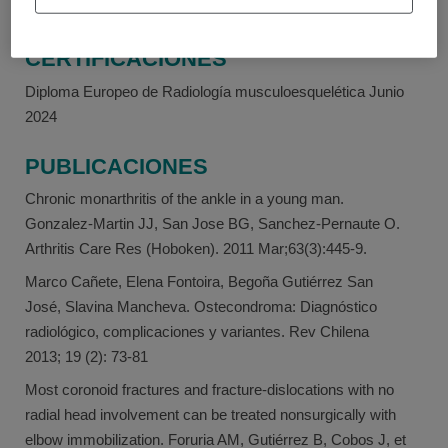
RECONOCIMIENTOS Y
CERTIFICACIONES
Diploma Europeo de Radiología musculoesquelética Junio
2024
PUBLICACIONES
Chronic monarthritis of the ankle in a young man.
Gonzalez-Martin JJ, San Jose BG, Sanchez-Pernaute O.
Arthritis Care Res (Hoboken). 2011 Mar;63(3):445-9.
Marco Cañete, Elena Fontoira, Begoña Gutiérrez San
José, Slavina Mancheva. Ostecondroma: Diagnóstico
radiológico, complicaciones y variantes. Rev Chilena
2013; 19 (2): 73-81
Most coronoid fractures and fracture-dislocations with no
radial head involvement can be treated nonsurgically with
elbow immobilization. Foruria AM, Gutiérrez B, Cobos J, et