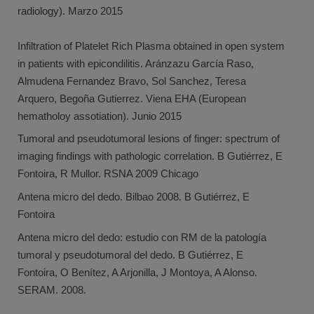
radiology). Marzo 2015
Infiltration of Platelet Rich Plasma obtained in open system
in patients with epicondilitis. Aránzazu García Raso,
Almudena Fernandez Bravo, Sol Sanchez, Teresa
Arquero, Begoña Gutierrez. Viena EHA (European
hematholoy assotiation). Junio 2015
Tumoral and pseudotumoral lesions of finger: spectrum of
imaging findings with pathologic correlation. B Gutiérrez, E
Fontoira, R Mullor. RSNA 2009 Chicago
Antena micro del dedo. Bilbao 2008. B Gutiérrez, E
Fontoira
Antena micro del dedo: estudio con RM de la patología
tumoral y pseudotumoral del dedo. B Gutiérrez, E
Fontoira, O Benítez, A Arjonilla, J Montoya, A Alonso.
SERAM. 2008.