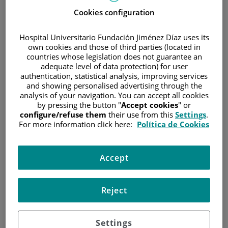
Cookies configuration
cum laude)
EXPERIENCIA
Hospital Universitario Fundación Jiménez Díaz uses its
own cookies and those of third parties (located in
Maria Begoña
Médico adjunto de
countries whose legislation does not guarantee an
Gutierrez San
adequate level of data protection) for user
radiología osteoarticular
authentication, statistical analysis, improving services
Jose
desde 2008 en
and showing personalised advertising through the
Radiodiagnóstico
Fundación Jiménez
analysis of your navigation. You can accept all cookies
by pressing the button "
Accept cookies
" or
Díaz
configure/refuse them
their use from this
Settings
.
For more information click here:
Política de Cookies
INVESTIGACIÓN Y DOCENCIA
Investigación:
Accept
Ensayos clínicos fase 1, 2, 3. Proyectos colaborativos en
innovación educativa en UCM/UAM
Reject
Docencia:
Profesora Asociada Facultad Medicina UAM. Clínico
colaborador docente de residentes en FJD
Settings