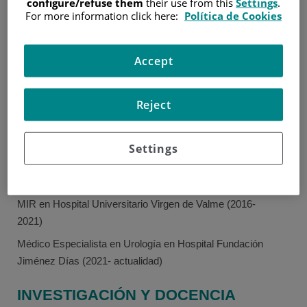
configure/refuse them
their use from this
Settings
.
Máster Propio en Uro-
For more information click here:
Política de Cookies
Oncología en la
Universidad Cardenal
Herrera (CEU)
Accept
María Cañadas
Máster Propio Abordaje
Granados
Multidisciplinar del
Reject
Urología
Cáncer de Próstata en
la Universidad
Settings
Autónoma de Madrid
EXPERIENCIA
MIR en Hospital Universitario Virgen de Valme (2016-
2021)
Médico Especialista en Urología en Hospital Fundación
Jiménez Días (2021- actualidad)
INVESTIGACIÓN Y DOCENCIA