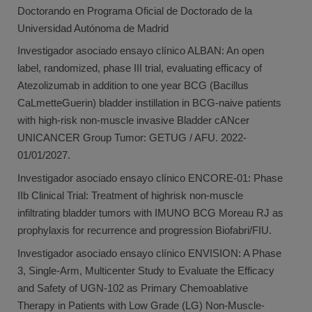
Doctorando en Programa Oficial de Doctorado de la
Universidad Autónoma de Madrid
Investigador asociado ensayo clínico ALBAN: An open
label, randomized, phase III trial, evaluating efficacy of
Atezolizumab in addition to one year BCG (Bacillus
CaLmetteGuerin) bladder instillation in BCG-naive patients
with high-risk non-muscle invasive Bladder cANcer
UNICANCER Group Tumor: GETUG / AFU. 2022-
01/01/2027.
Investigador asociado ensayo clínico ENCORE-01: Phase
IIb Clinical Trial: Treatment of highrisk non-muscle
infiltrating bladder tumors with IMUNO BCG Moreau RJ as
prophylaxis for recurrence and progression Biofabri/FIU.
Investigador asociado ensayo clínico ENVISION: A Phase
3, Single-Arm, Multicenter Study to Evaluate the Efficacy
and Safety of UGN-102 as Primary Chemoablative
Therapy in Patients with Low Grade (LG) Non-Muscle-