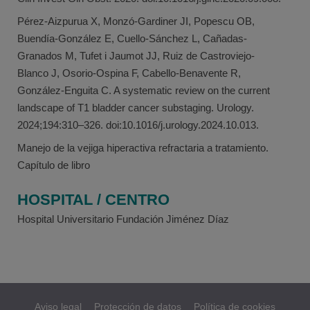
Pérez-Aizpurua X, Monzó-Gardiner JI, Popescu OB,
Buendía-González E, Cuello-Sánchez L, Cañadas-
Granados M, Tufet i Jaumot JJ, Ruiz de Castroviejo-
Blanco J, Osorio-Ospina F, Cabello-Benavente R,
González-Enguita C. A systematic review on the current
landscape of T1 bladder cancer substaging. Urology.
2024;194:310–326. doi:10.1016/j.urology.2024.10.013.
Manejo de la vejiga hiperactiva refractaria a tratamiento.
Capítulo de libro
HOSPITAL / CENTRO
Hospital Universitario Fundación Jiménez Díaz
Aviso legal
Protección de datos
Política de cookies