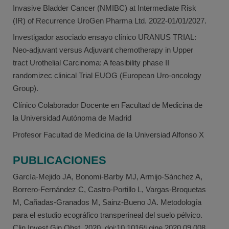
Invasive Bladder Cancer (NMIBC) at Intermediate Risk
(IR) of Recurrence UroGen Pharma Ltd. 2022-01/01/2027.
Investigador asociado ensayo clínico URANUS TRIAL:
Neo-adjuvant versus Adjuvant chemotherapy in Upper
tract Urothelial Carcinoma: A feasibility phase II
randomizec clinical Trial EUOG (European Uro-oncology
Group).
Clínico Colaborador Docente en Facultad de Medicina de
la Universidad Autónoma de Madrid
Profesor Facultad de Medicina de la Universiad Alfonso X
PUBLICACIONES
García-Mejido JA, Bonomi-Barby MJ, Armijo-Sánchez A,
Borrero-Fernández C, Castro-Portillo L, Vargas-Broquetas
M, Cañadas-Granados M, Sainz-Bueno JA. Metodología
para el estudio ecográfico transperineal del suelo pélvico.
Clin Invest Gin Obst. 2020. doi:10.1016/j.gine.2020.09.008.