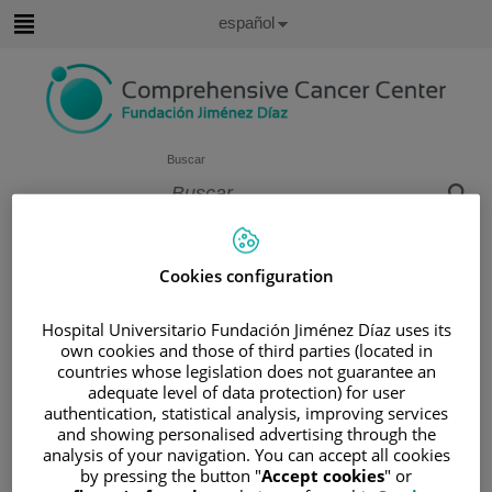
Saltar al contenido
Idioma
Español
Activo
Saltar
al
contenido
Buscar
Selector
de
Inicio
/
CUADRO MÉDICO
idioma
Cookies configuration
/
MARÍA CAÑADAS GRANADOS
María Cañadas Granados
Hospital Universitario Fundación Jiménez Díaz uses its
own cookies and those of third parties (located in
countries whose legislation does not guarantee an
TITULACIÓN
adequate level of data protection) for user
Licenciado en Medicina
authentication, statistical analysis, improving services
and showing personalised advertising through the
y Cirugía. Finalizado en
analysis of your navigation. You can accept all cookies
2015
by pressing the button "
Accept cookies
" or