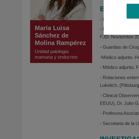
EXPERIENC
- Residencia Especi
María Luisa
- Fellowship Cirug
Sánchez de
FJD. Noviembre 2
Molina Rampérez
- Guardias de Cirug
Unidad patología
mamaria y endocrino
-Médico adjunto. H
- Médico adjunto. 
- Rotaciones exter
Luketich. (Pittsbu
- Clinical Observer
EEUU), Dr. Julio G
- Profesora Asocia
- Secretaria de la
INVESTIGA