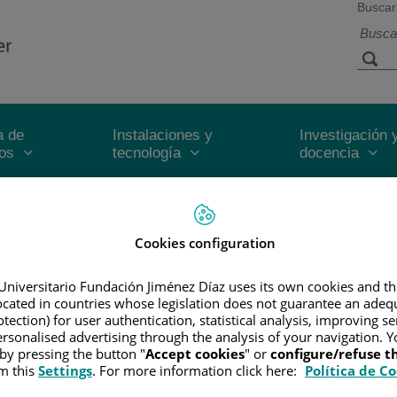
Buscar
a de
Instalaciones y
Investigación 
ios
tecnología
docencia
Inicio
/
CUADRO MÉDICO
ina Rampérez
Cookies configuration
Universitario Fundación Jiménez Díaz uses its own cookies and th
N
located in countries whose legislation does not guarantee an adequ
tection) for user authentication, statistical analysis, improving s
dicina Universidad de Alcalá de Henares 2010
rsonalised advertising through the analysis of your navigation. Y
cina cum laude Universidad Autónoma de Madird 2018
 by pressing the button "
Accept cookies
" or
configure/refuse 
m this
Settings
. For more information click here:
Política de C
nal mastalgia FEMA/UIMP 2017 - 2019