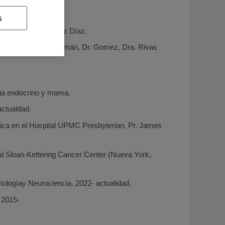
s
rio Fundación Jimenez Díaz.
azMiguel, Dr. San Román, Dr. Gomez, Dra. Rivas
gia endocrino y mama.
ctualdad.
ágica en el Hospital UPMC Presbyterian, Pr. James
ial Sloan-Kettering Cancer Center (Nueva York,
ologíay Neurociencia. 2022- actualidad.
 2015-