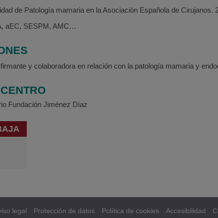
nidad de Patología mamaria en la Asociación Española de Cirujanos. 
A, aEC, SESPM, AMC…
IONES
firmante y colaboradora en relación con la patología mamaria y endoc
/ CENTRO
ario Fundación Jiménez Díaz
BAJA
iso legal
Protección de datos
Política de cookies
Accesibilidad
C