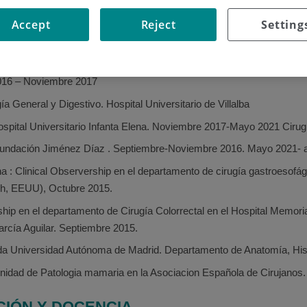
IA
Accept
Reject
Setting
alidad Cirugia General y del Aparato Digestivo. Hospital Universita
ía Endocrino y Patología Mamaria. Unidad de Cuello y Mama. Dr. Dí
016 – Noviembre 2017
ía General y Digestivo. Hospital Universitario de Villalba
ospital Universitario Infanta Elena. Noviembre 2017-Mayo 2021 Ciru
Fundación Jiménez Díaz . Septiembre-Noviembre 2016. Mayo 2021- a
na : Clinical Observership en el departamento de cirugía gastroesof
rgh, EEUU), Octubre 2015.
ship en el departamento de Cirugía Colorrectal en el Hospital Memor
arcía Aguilar. Septiembre 2015.
da Universidad Autónoma de Madrid. Departamento de Anatomía, Hist
 Unidad de Patologia mamaria en la Asociacion Española de Cirujanos.
CIÓN Y DOCENCIA