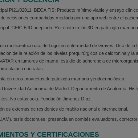
cipal PI21/02011. BECA FIS: Producto mínimo viable y ensayo clínico
 de decisiones compartidas mediada por una app web entre el pacien
incipal. CEIC FJD aceptado. Reconstrucción 3D en patología mamaria 
dio multicentrico uso de Lugol en enfermedad de Graves, Uso de la IA
uación de la relación de los niveles prequirúrgicos de calcitonina y la
 AVATAR en tumores de mama, estudio de adherencia de microorganism
rimentación con ratas
unta en otros proyectos de patología mamaria yendocrinológica.
 Universidad Autónoma de Madrid. Departamento de Anatomía, Histol
ntes. No estas sola. Fundación Jimenez Díaz.
ón es externas de residentes de mabito nacional e internacional.
UAM), tesis doctorales, presencia en comités evaluadores, correct
IENTOS Y CERTIFICACIONES