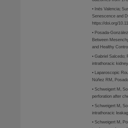
• Inés Valencia; S
Senescence and Dy
https://doi.org/
• Posada-González 
Between Mesenchym
and Healthy Control
• Gabriel Salcedo; 
intrathoracic kidne
• Laparoscopic Rou
Núñez RM, Posada 
• Schweigert M, S
perforation after c
• Schweigert M, So
intrathoracic leaka
• Schweigert M, P