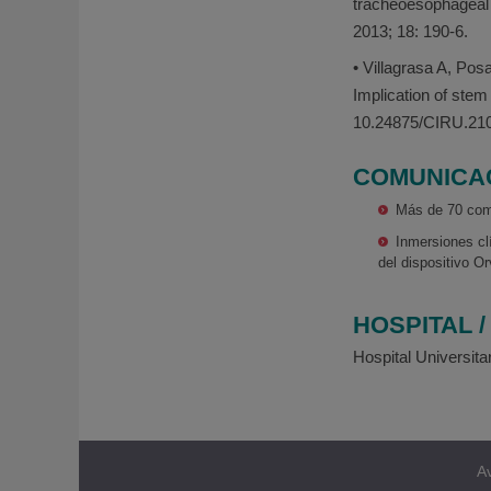
tracheoesophageal f
2013; 18: 190-6.
• Villagrasa A, Po
Implication of stem
10.24875/CIRU.21
COMUNICA
Más de 70 com
Inmersiones cl
del dispositivo O
HOSPITAL 
Hospital Universit
Av