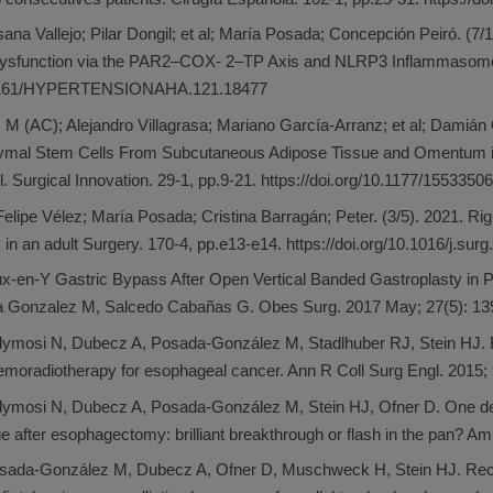
usana Vallejo; Pilar Dongil; et al; María Posada; Concepción Peiró.
sfunction via the PAR2–COX- 2–TP Axis and NLRP3 Inflammasome Ac
10.1161/HYPERTENSIONAHA.121.18477
M (AC); Alejandro Villagrasa; Mariano García-Arranz; et al; Damián
al Stem Cells From Subcutaneous Adipose Tissue and Omentum in 
. Surgical Innovation. 29-1, pp.9-21. https://doi.org/10.1177/155335
Felipe Vélez; María Posada; Cristina Barragán; Peter. (3/5). 2021. R
y in an adult Surgery. 170-4, pp.e13-e14. https://doi.org/10.1016/j.sur
x-en-Y Gastric Bypass After Open Vertical Banded Gastroplasty in 
Gonzalez M, Salcedo Cabañas G. Obes Surg. 2017 May; 27(5): 13
olymosi N, Dubecz A, Posada-González M, Stadlhuber RJ, Stein HJ
hemoradiotherapy for esophageal cancer. Ann R Coll Surg Engl. 2015; 
lymosi N, Dubecz A, Posada-González M, Stein HJ, Ofner D. One dec
ge after esophagectomy: brilliant breakthrough or flash in the pan? A
osada-González M, Dubecz A, Ofner D, Muschweck H, Stein HJ. Rec