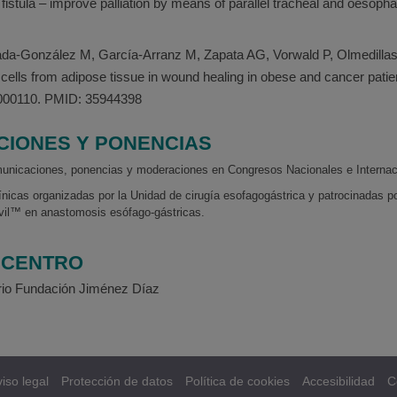
istula – improve palliation by means of parallel tracheal and oesoph
sada-González M, García-Arranz M, Zapata AG, Vorwald P, Olmedill
 cells from adipose tissue in wound healing in obese and cancer patien
000110. PMID: 35944398
CIONES Y PONENCIAS
unicaciones, ponencias y moderaciones en Congresos Nacionales e Internac
ínicas organizadas por la Unidad de cirugía esofagogástrica y patrocinadas por
rvil™ en anastomosis esófago-gástricas.
/ CENTRO
ario Fundación Jiménez Díaz
iso legal
Protección de datos
Política de cookies
Accesibilidad
C