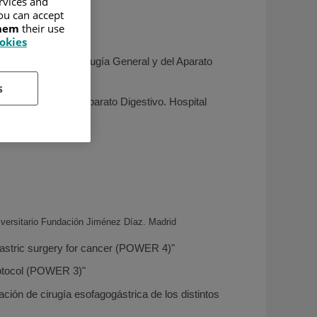
ervices and
ayo 2021.
ou can accept
them
their use
ookies
ica. Servicio de Cirugía General y del Aparato
 Noviembre 2015).
s
ugía General y del Aparato Digestivo. Hospital
niversitario Fundación Jiménez Díaz. Madrid
gastric surgery for cancer (POWER 4)"
rotocol (POWER 3)"
ión de cirugía esofagogástrica de los distintos