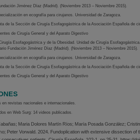
Fundación Jiménez Díaz (Madrid). (Noviembre 2013 – Noviembre 2015).
ecialización en ecografía para cirujanos. Universidad de Zaragoza.
nta de la Sección de Cirugía Esofagogástrica de la Asociación Española de ci
dentes de Cirugía General y del Aparato Digestivo
Cirugía Esofagogástrica y de la Obesidad. Unidad de Cirugía Esofagogástrica.
itario Fundación Jiménez Díaz (Madrid). (Noviembre 2013 – Noviembre 2015).
ecialización en ecografía para cirujanos. Universidad de Zaragoza.
nta de la Sección de Cirugía Esofagogástrica de la Asociación Española de ci
dentes de Cirugía General y del Aparato Digestivo
IONES
 en revistas nacionales e internacionales.
dos en Web Surg: 14 videos publicados.
Cabañas; Maria Dolores Martín Ríos; María Posada González; Crist
; Peter Vorwald. 2024. Fundoplication with extensive dissection of 
onsecutives patients. Cirugía Española. 102-1, pp.25-31. https://doi