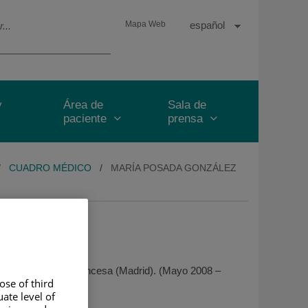
Selector
Idioma
Español
Mapa Web
de
Activo
idioma
y
Área de
Sala de
paciente
prensa
/
CUADRO MÉDICO
/
MARÍA POSADA GONZÁLEZ
 Universitario La Princesa (Madrid). (Mayo 2008 –
ose of third
ate level of