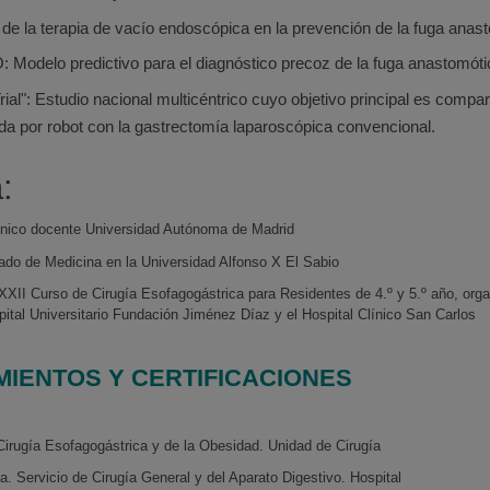
de la terapia de vacío endoscópica en la prevención de la fuga anas
odelo predictivo para el diagnóstico precoz de la fuga anastomóti
ial": Estudio nacional multicéntrico cuyo objetivo principal es compar
ida por robot con la gastrectomía laparoscópica convencional.
:
ínico docente Universidad Autónoma de Madrid
ado de Medicina en la Universidad Alfonso X El Sabio
 XXII Curso de Cirugía Esofagogástrica para Residentes de 4.º y 5.º año, orga
pital Universitario Fundación Jiménez Díaz y el Hospital Clínico San Carlos
IENTOS Y CERTIFICACIONES
Cirugía Esofagogástrica y de la Obesidad. Unidad de Cirugía
a. Servicio de Cirugía General y del Aparato Digestivo. Hospital