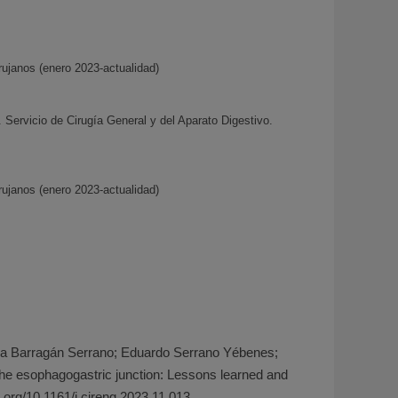
rujanos (enero 2023-actualidad)
 Servicio de Cirugía General y del Aparato Digestivo.
rujanos (enero 2023-actualidad)
ina Barragán Serrano; Eduardo Serrano Yébenes;
the esophagogastric junction: Lessons learned and
.org/10.1161/j.cireng.2023.11.013