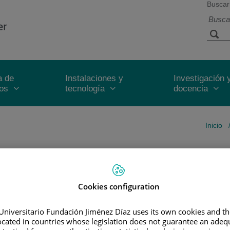
Buscar
a de
Instalaciones y
Investigación 
ios
tecnología
docencia
Inicio
N
cina por la Universidad Autónoma de Madrid. Promoción 2001-2007.
Cookies configuration
 vía MIR en "Cirugía General y del Aparato Digestivo" en el Hospital
Universitario Fundación Jiménez Díaz uses its own cookies and th
located in countries whose legislation does not guarantee an adequ