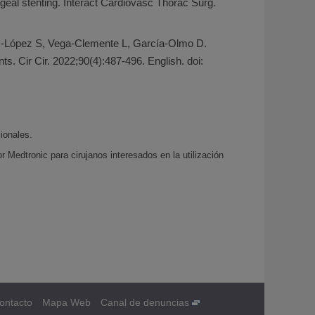
ageal stenting. Interact Cardiovasc Thorac Surg.
as-López S, Vega-Clemente L, García-Olmo D.
ts. Cir Cir. 2022;90(4):487-496. English. doi:
ionales.
 Medtronic para cirujanos interesados en la utilización
ontacto
Mapa Web
Canal de denuncias