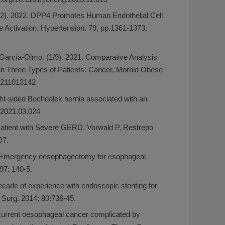
 (7/12). 2022. DPP4 Promotes Human Endothelial Cell
tivation. Hypertension. 79, pp.1361-1373.
 García-Olmo. (1/9). 2021. Comparative Analysis
Three Types of Patients: Cancer, Morbid Obese
06211013142
ight-sided Bochdalek hernia associated with an
g.2021.03.024
Patient with Severe GERD. Vorwald P, Restrepo
97.
. Emergency oesophagectomy for esophageal
97: 140-5.
ade of experience with endoscopic stenting for
m Surg. 2014; 80:736-45.
urrent oesophageal cancer complicated by