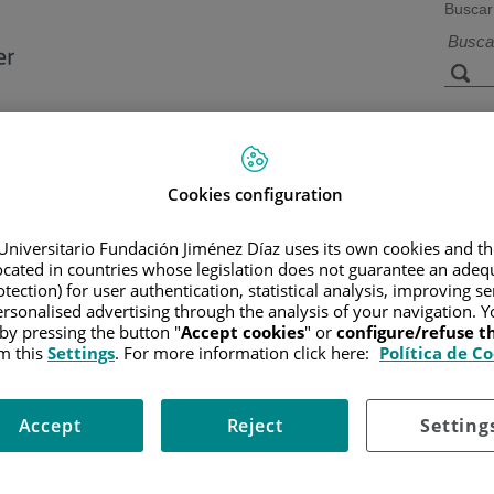
Buscar
a de
Instalaciones y
Investigación 
ios
tecnología
docencia
Cookies configuration
Universitario Fundación Jiménez Díaz uses its own cookies and th
located in countries whose legislation does not guarantee an adequ
Inicio
/
tection) for user authentication, statistical analysis, improving s
rsonalised advertising through the analysis of your navigation. Y
 by pressing the button "
Accept cookies
" or
configure/refuse 
m this
Settings
. For more information click here:
Política de C
/ CENTRO
ario Fundación Jiménez Díaz
Accept
Reject
Setting