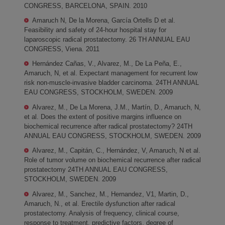
CONGRESS, BARCELONA, SPAIN. 2010
Amaruch N, De la Morena, García Ortells D et al.
Feasibility and safety of 24-hour hospital stay for
laparoscopic radical prostatectomy. 26 TH ANNUAL EAU
CONGRESS, Viena. 2011
Hernández Cañas, V., Alvarez, M., De La Peña, E.,
Amaruch, N, et al. Expectant management for recurrent low
risk non-muscle-invasive bladder carcinoma. 24TH ANNUAL
EAU CONGRESS, STOCKHOLM, SWEDEN. 2009
Alvarez, M., De La Morena, J.M., Martín, D., Amaruch, N,
et al. Does the extent of positive margins influence on
biochemical recurrence after radical prostatectomy? 24TH
ANNUAL EAU CONGRESS, STOCKHOLM, SWEDEN. 2009
Alvarez, M., Capitán, C., Hernández, V, Amaruch, N et al.
Role of tumor volume on biochemical recurrence after radical
prostatectomy 24TH ANNUAL EAU CONGRESS,
STOCKHOLM, SWEDEN. 2009
Alvarez, M., Sanchez, M., Hernandez, V1, Martin, D.,
Amaruch, N., et al. Erectile dysfunction after radical
prostatectomy. Analysis of frequency, clinical course,
response to treatment, predictive factors, degree of