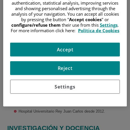
authentication, statistical analysis, improving services
Médico especialista en
and showing personalised advertising through the
Alergología e Inmunología
analysis of your navigation. You can accept all cookies
clínica. Hospital Ramón y
by pressing the button "
Accept cookies
" or
Cajal (2001-2005).
configure/refuse them
their use from this
Settings
.
Diploma de Estudios
Nasser Amaruch
For more information click here:
Política de Cookies
Avanzados. Universidad
García
Alcalá de Henares. 2005.
Urología
Médico Especialista en
Accept
Urología. Hospital
Universitario Fundación
Alcorcón (2006-2011).
Reject
EXPERIENCIA
Settings
Médico adjunto de Urología en Hospital IDC Madrid.
Hospital Universitario Fundación Jiménez Díaz desde
2011.
Hospital Universitario Rey Juan Carlos desde 2012.
INVESTIGACIÓN Y DOCENCIA