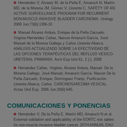
Hernández V, Alvarez M, de la Peña E, Amaruch N, Martín
MD, de la Morena JM, Gómez V, Llorente C. SAFETY OF AN
ACTIVE SURVEILLANCE PROGRAM FOR RECURRENT
NON-MUSCLE-INVASIVE BLADDER CARCINOMA. Urology.
2009 Jun;73(6):1306-10
Manuel Álvarez Ardura, Enrique de la Peña Zarzuelo,
Virginia Hernández Cañas, Nasser Amaruch García, José
Manuel de la Morena Gallego y Carlos Llorente Abarca.
ANÁLISIS ACTUALIZADO SOBRE LA EFECTIVIDAD DE
LAS OPCIONES TERAPÉUTICAS DEL REFLUJO VESICO-
URETERAL PRIMARIA. Arch Esp Urol 61, 2 (-), 2008
Hernández Cañas, Virginia. Alvarez Ardura, Manuel. De la
Morena Gallego, José Manuel, Amaruch García; Nasser De la
Peña Zarzuelo, Enrique, Domínguez Franjo, Purificación.
Llorente Abarca, Carlos. CARCINOSARCOMA VESICAL.
Actas Urol Esp. 2006 Jun;30(6):645.
COMUNICACIONES Y PONENCIAS
Hernández V, De la Peña E, Martín MD, Amaruch N et al.
External validation and applicability of the EORTC risk tables
for non-muscle invasive bladder cancer. 25TH ANNUAL EAU