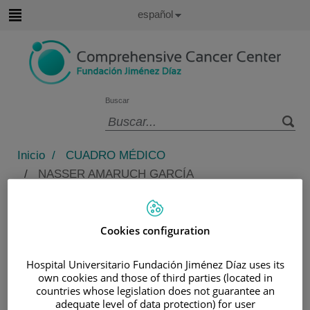
Saltar al contenido
Idioma
Español
Activo
Saltar
al
contenido
Buscar
Selector
de
Inicio
/
CUADRO MÉDICO
idioma
/
NASSER AMARUCH GARCÍA
Nasser Amaruch García
Cookies configuration
TITULACIÓN
Licenciado en Medicina
Hospital Universitario Fundación Jiménez Díaz uses its
y Cirugía por la
own cookies and those of third parties (located in
Universidad Complutense
countries whose legislation does not guarantee an
de Madrid. 1998.
adequate level of data protection) for user