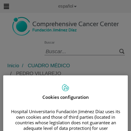
Saltar al contenido
Idioma
Español
Activo
Saltar
al
contenido
Buscar
Selector
de
Inicio
/
CUADRO MÉDICO
idioma
/
PEDRO VILLAREJO
Pedro Villarejo
Cookies configuration
TITULACIÓN
Doctor en Medicina por
Hospital Universitario Fundación Jiménez Díaz uses its
la Universidad de Málaga
own cookies and those of third parties (located in
countries whose legislation does not guarantee an
Licenciado en Medicina
adequate level of data protection) for user
y Cirugía por la