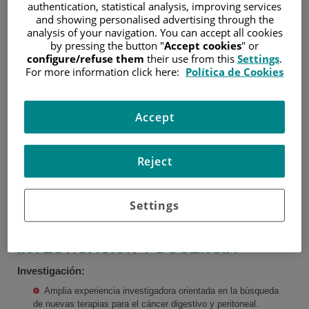
authentication, statistical analysis, improving services
Universidad de Córdoba
and showing personalised advertising through the
Especialista en Cirugía
analysis of your navigation. You can accept all cookies
General y del Aparato
by pressing the button "
Accept cookies
" or
Digestivo. Hospital 12 de
configure/refuse them
their use from this
Settings
.
Octubre, Madrid
Pedro Villarejo
For more information click here:
Política de Cookies
Cirugía General y del
EXPERIENCIA
Aparato Digestivo, Cuello
Accept
y Mama
Más de 20 años de
experiencia en cirugía
Reject
oncológica abdominal, desarrollada en distintos centros
hospitalarios de referencia, donde ha sido responsable de
poner en marcha unidades quirúrgicas especializadas en
Settings
el ámbito de la cirugía oncológica
INVESTIGACIÓN Y DOCENCIA
Investigación:
Amplia experiencia investigadora orientada en la búsqueda
de nuevas terapias para el cáncer digestivo y peritoneal.