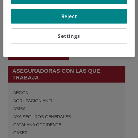
Reject
Pilar Llamas
Settings
Sillero
Hematología y
Hemoterapia
ASEGURADORAS CON LAS QUE
TRABAJA
AEGON
AGRUPACION ANFI
ASISA
AXA SEGUROS GENERALES
CATALANA OCCIDENTE
CASER