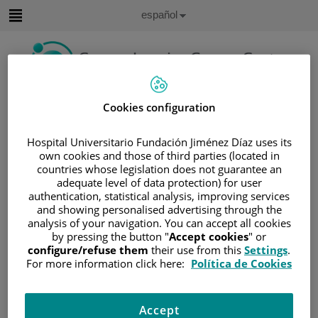
Saltar al contenido
Idioma
Español
Activo
Saltar
al
contenido
Buscar
Cookies configuration
Selector
Hospital Universitario Fundación Jiménez Díaz uses its
de
own cookies and those of third parties (located in
Inicio
/
CUADRO MÉDICO
idioma
countries whose legislation does not guarantee an
/
PILAR LLAMAS SILLERO
adequate level of data protection) for user
authentication, statistical analysis, improving services
Pilar Llamas Sillero
and showing personalised advertising through the
analysis of your navigation. You can accept all cookies
by pressing the button "
Accept cookies
" or
HOSPITAL /
configure/refuse them
their use from this
Settings
.
CENTRO
For more information click here:
Política de Cookies
Hospital Universitario
Fundación Jiménez
Díaz
Accept