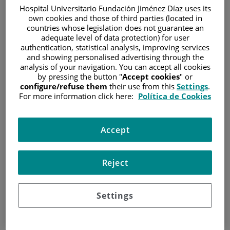
Máster en Genética y
Hospital Universitario Fundación Jiménez Díaz uses its
Biología Celular.
own cookies and those of third parties (located in
countries whose legislation does not guarantee an
Impartido por la
adequate level of data protection) for user
Universidad Autónoma
authentication, statistical analysis, improving services
Sara Perlado
de Madrid (UAM);
and showing personalised advertising through the
Marina
analysis of your navigation. You can accept all cookies
Universidad
by pressing the button "
Accept cookies
" or
Hematología y
Complutense de Madrid
configure/refuse them
their use from this
Settings
.
Hemoterapia
(UCM) y Universidad
For more information click here:
Política de Cookies
de Alcalá de Henares
(UAH).
Accept
Doctorado en Biología Molecular por la Universidad
Autónoma de Madrid. Tesis Doctoral titulada: "Abordaje de
Reject
nuevos diagnósticos genéticos fetales en sangre
materna".
Settings
EXPERIENCIA
2020-Actualidad: Facultativo adjunto en el Laboratorio de
Citogenética Molecular, Servicio de Hematología y