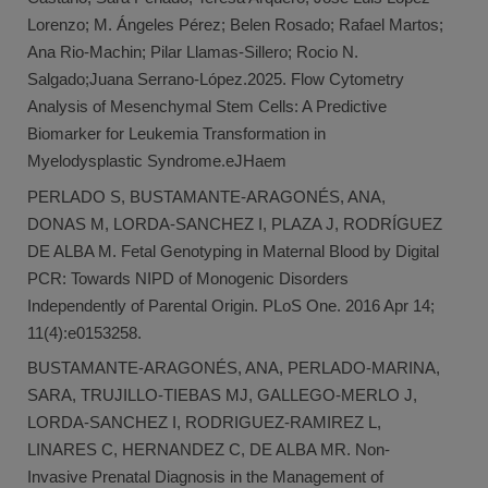
Lorenzo; M. Ángeles Pérez; Belen Rosado; Rafael Martos;
Ana Rio-Machin; Pilar Llamas-Sillero; Rocio N.
Salgado;Juana Serrano-López.2025. Flow Cytometry
Analysis of Mesenchymal Stem Cells: A Predictive
Biomarker for Leukemia Transformation in
Myelodysplastic Syndrome.eJHaem
PERLADO S, BUSTAMANTE-ARAGONÉS, ANA,
DONAS M, LORDA-SANCHEZ I, PLAZA J, RODRÍGUEZ
DE ALBA M. Fetal Genotyping in Maternal Blood by Digital
PCR: Towards NIPD of Monogenic Disorders
Independently of Parental Origin. PLoS One. 2016 Apr 14;
11(4):e0153258.
BUSTAMANTE-ARAGONÉS, ANA, PERLADO-MARINA,
SARA, TRUJILLO-TIEBAS MJ, GALLEGO-MERLO J,
LORDA-SANCHEZ I, RODRIGUEZ-RAMIREZ L,
LINARES C, HERNANDEZ C, DE ALBA MR. Non-
Invasive Prenatal Diagnosis in the Management of