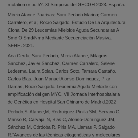
mutation or both?. XI Simposio del GECGH 2023. España.
Mireia Atance Paarisas; Sara Perlado Marina; Carmen
Carralero; et al; Rocío Salgado. Estudio De La Arquitectura
Clonal De 29 Leucemias Mieloide Aguda Secundarias A
Smd O Smd/Nmp Mediante Secuenciación Masiva.
SEHH. 2021.
Ana Cerdá, Sara Perlado, Mireia Atance, Milagros
Sanchez, Javier Sanchez, Carmen Carralero, Selene
Ledesma, Laura Solan, Carlos Soto, Tamara Castaño,
Carlos Blas, Juan Manuel Alonso-Dominguez, Pilar
Llamas, Rocio Salgado. Leucemia Aguda Mieloide con
amplificación del gen MYC. VII Jornada Interhospitalaria
de Genética en Hospital San Chinarro de Madrid.2022
Perlado,S, Atance,M, Rodruiguez-Pinilla SM, Serrano C,
Manso R, Carvajal N, Blas C, Alonso-Dominguez JM,
Sánchez M, Córdoba R, Piris MA, Llamas P, Salgado
R."Avances de las técnicas citogenéticas y moleculares