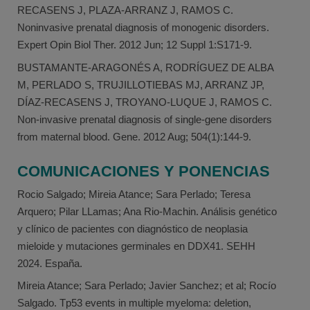
RECASENS J, PLAZA-ARRANZ J, RAMOS C.
Noninvasive prenatal diagnosis of monogenic disorders.
Expert Opin Biol Ther. 2012 Jun; 12 Suppl 1:S171-9.
BUSTAMANTE-ARAGONÉS A, RODRÍGUEZ DE ALBA
M, PERLADO S, TRUJILLOTIEBAS MJ, ARRANZ JP,
DÍAZ-RECASENS J, TROYANO-LUQUE J, RAMOS C.
Non-invasive prenatal diagnosis of single-gene disorders
from maternal blood. Gene. 2012 Aug; 504(1):144-9.
COMUNICACIONES Y PONENCIAS
Rocio Salgado; Mireia Atance; Sara Perlado; Teresa
Arquero; Pilar LLamas; Ana Rio-Machin. Análisis genético
y clínico de pacientes con diagnóstico de neoplasia
mieloide y mutaciones germinales en DDX41. SEHH
2024. España.
Mireia Atance; Sara Perlado; Javier Sanchez; et al; Rocío
Salgado. Tp53 events in multiple myeloma: deletion,