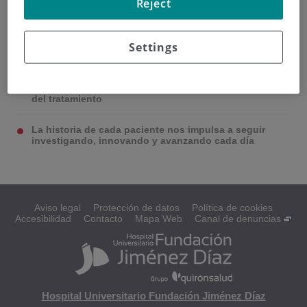
Reject
contra él
Mi médico no se rinde. Así que yo tampoco puedo
Settings
rendirme
Todo el personal médico nos apoya y reconforta,
enseñándonos que las familias también somos parte
del tratamiento
La historia de cada paciente nos impulsa a seguir
investigando, innovando y avanzando cada día
Aviso legal
Protección de datos
Política de cookies
Accesibilidad
Contacto
Mapa Web
Canal de denuncias
Hospital Universitario Fundación Jiménez Díaz