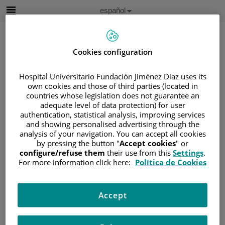
Saltar al contenido
Idioma
Español
Activo
Saltar
al
contenido
Cookies configuration
Buscar
Hospital Universitario Fundación Jiménez Díaz uses its
own cookies and those of third parties (located in
countries whose legislation does not guarantee an
Selector
adequate level of data protection) for user
de
Inicio
/
DESTACADOS
authentication, statistical analysis, improving services
idioma
and showing personalised advertising through the
Destacados
analysis of your navigation. You can accept all cookies
by pressing the button "
Accept cookies
" or
configure/refuse them
their use from this
Settings
.
For more information click here:
Política de Cookies
Sentirme comprendida por mi equipo médico ha sido
fundamental para mi recuperación
Accept
Muchos pacientes buscan la razón del cáncer.
Nosotros les mostramos las razones para luchar